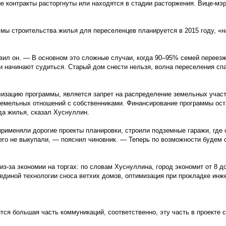
е контракты расторгнуты или находятся в стадии расторжения. Вице-мэр
мы строительства жилья для переселенцев планируется в 2015 году, «н
ил он. — В основном это сложные случаи, когда 90–95% семей переезж
и начинают судиться. Старый дом снести нельзя, волна переселения спа
лизацию программы, является запрет на распределение земельных учас
 земельных отношений с собственниками. Финансирование программы ост
а жилья, сказал Хуснуллин.
рименяли дорогие проекты планировки, строили подземные гаражи, где 
его не выкупали, — пояснил чиновник. — Теперь по возможности будем 
из-за экономии на торгах: по словам Хуснуллина, город экономит от 8 д
 единой технологии сноса ветхих домов, оптимизация при прокладке инж
тся большая часть коммуникаций, соответственно, эту часть в проекте 