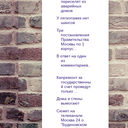
переселят из
аварийных
домов
У пятиэтажек нет
шансов
Три
постановления
Правительства
Москвы по 1
корпус...
В ответ на один
из
комментариев..
.
Капремонт за
государственны
й счет проведут
только ...
Дома и стены
вымогают
Сюжет на
телеканале
Москва 24 о
"Буденовском