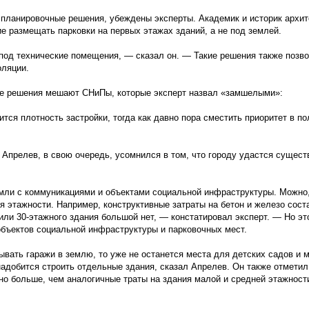
планировочные решения, убеждены эксперты. Академик и историк архи
 размещать парковки на первых этажах зданий, а не под землей.
под технические помещения, — сказал он. — Такие решения также позв
оляции.
ые решения мешают СНиПы, которые эксперт назвал «замшелыми»:
тся плотность застройки, тогда как давно пора сместить приоритет в по
 Апрелев, в свою очередь, усомнился в том, что городу удастся сущест
мли с коммуникациями и объектами социальной инфраструктуры. Можно,
я этажности. Например, конструктивные затраты на бетон и железо сост
или 30-этажного здания большой нет, — констатировал эксперт. — Но эт
 объектов социальной инфраструктуры и парковочных мест.
ывать гаражи в землю, то уже не останется места для детских садов и м
адобится строить отдельные здания, сказал Апрелев. Он также отметил
о больше, чем аналогичные траты на здания малой и средней этажности