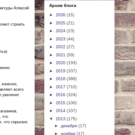
Архив блога
тектуры Алексей
►
2026
(15)
►
2025
(21)
оляют строить
►
2024
(23)
►
2023
(44)
►
2022
(27)
льзу
►
2021
(59)
►
2020
(193)
венно
►
2019
(337)
►
2018
(388)
 конечно,
►
2017
(710)
авляют всего
►
2016
(324)
о увеличит
►
2015
(100)
►
2014
(107)
агазинов,
, что
▼
2013
(175)
, что серьезно
►
декабря
(17)
►
ноября
(17)