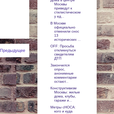
Дома в центре
Москвы
приведут к
стилистическом
у ед...
В Москве
официально
отменили снос
13
исторических ...
OFF: Просьба
откликнуться
Предыдущее
свидетелям
ДТП
Закончился
опрос,
анонимные
комментарии
остают...
Конструктивизм
Москвы: жилые
дома, клубы,
гаражи и...
Метры сНОСА:
кого и куда