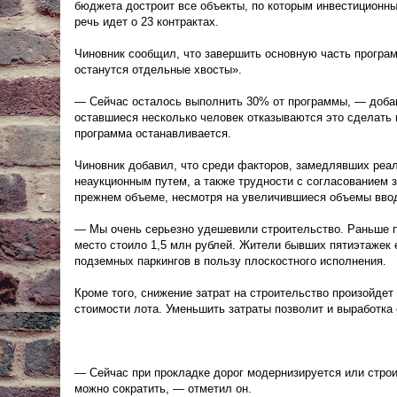
бюджета достроит все объекты, по которым инвестиционны
речь идет о 23 контрактах.
Чиновник сообщил, что завершить основную часть програм
останутся отдельные хвосты».
— Сейчас осталось выполнить 30% от программы, — добав
оставшиеся несколько человек отказываются это сделать 
программа останавливается.
Чиновник добавил, что среди факторов, замедлявших реа
неаукционным путем, а также трудности с согласованием
прежнем объеме, несмотря на увеличившиеся объемы ввод
— Мы очень серьезно удешевили строительство. Раньше п
место стоило 1,5 млн рублей. Жители бывших пятиэтажек 
подземных паркингов в пользу плоскостного исполнения.
Кроме того, снижение затрат на строительство произойдет 
стоимости лота. Уменьшить затраты позволит и выработка
— Сейчас при прокладке дорог модернизируется или строи
можно сократить, — отметил он.