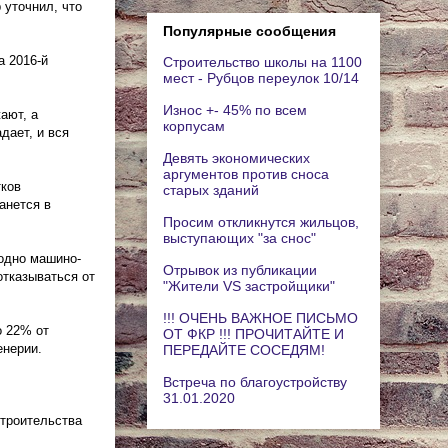
 уточнил, что
Популярные сообщения
а 2016-й
Строительство школы на 1100
мест - Рубцов переулок 10/14
Износ +- 45% по всем
ают, а
корпусам
дает, и вся
Девять экономических
аргументов против сноса
тков
старых зданий
анется в
Просим откликнутся жильцов,
выступающих "за снос"
одно машино-
Отрывок из публикации
отказываться от
"Жители VS застройщики"
!!! ОЧЕНЬ ВАЖНОЕ ПИСЬМО
о 22% от
ОТ ФКР !!! ПРОЧИТАЙТЕ И
енерии.
ПЕРЕДАЙТЕ СОСЕДЯМ!
Встреча по благоустройству
31.01.2020
строительства