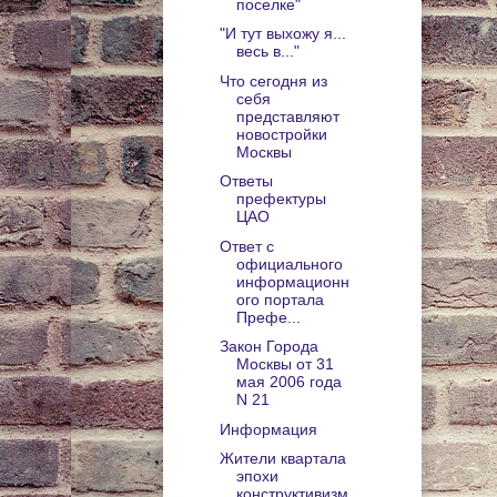
поселке"
"И тут выхожу я...
весь в..."
Что сегодня из
себя
представляют
новостройки
Москвы
Ответы
префектуры
ЦАО
Ответ с
официального
информационн
ого портала
Префе...
Закон Города
Москвы от 31
мая 2006 года
N 21
Информация
Жители квартала
эпохи
конструктивизм