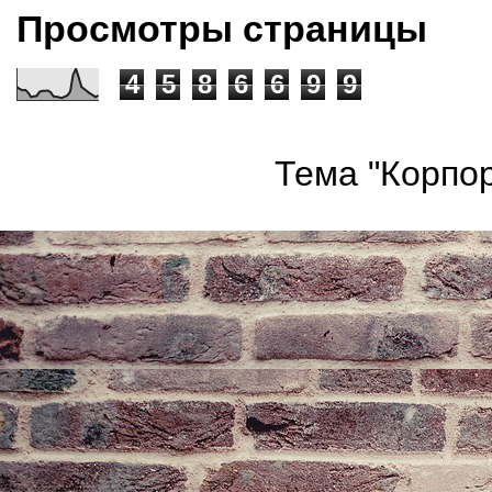
Просмотры страницы
4
5
8
6
6
9
9
Тема "Корпор