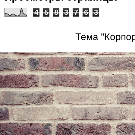
4
5
8
3
7
6
3
Тема "Корпор