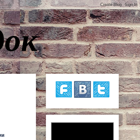
док
ии