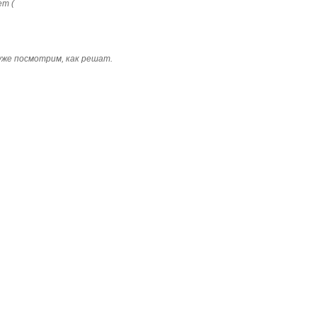
ет (
 уже посмотрим, как решат.