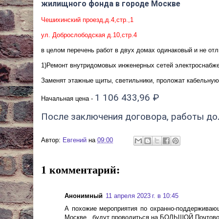
жилищного фонда в городе Москве
Чешихинский проезд,д.4,стр.,1
ул. Доброслободская д.10,стр.4
в целом перечень работ в двух домах одинаковый и не от
1)Ремонт внутридомовых инженерных сетей электроснабж
Заменят этажные щиты, светильники, проложат кабельную
1 106 433,96 ₽
Начальная цена -
После заключения договора, работы дол
Автор:
Евгений
на
09:00
1 комментарий:
Анонимный
11 апреля 2023 г. в 10:45
А похожие мероприятия по охранно-поддерживаю
Москве , будут проводиться на БОЛЬШОЙ Почтовой