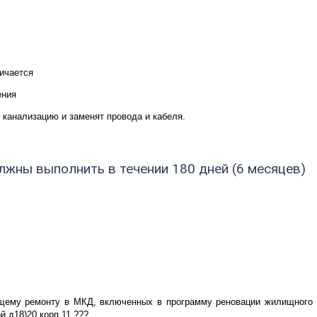
личается
ения
 канализацию и заменят провода и кабеля.
жны выполнить в течении 180 дней (6 месяцев)
щему ремонту в МКД, включенных в программу реновации жилищного 
 д18)20 корп 11 ???