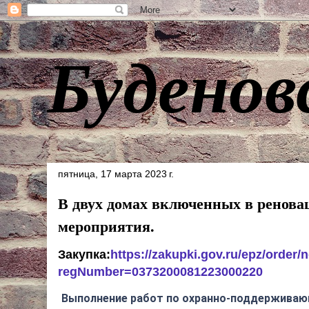
Буденов
пятница, 17 марта 2023 г.
В двух домах включенных в ренов
мероприятия.
Закупка:
https://zakupki.gov.ru/epz/order
regNumber=0373200081223000220
Выполнение работ по охранно-поддерживаю