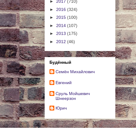
►
2017
(710)
►
2016
(324)
►
2015
(100)
►
2014
(107)
►
2013
(175)
►
2012
(46)
Будённый
Cемён Михайлович
Евгений
Сруль Мойшевич
Шнеерзон
Юрич