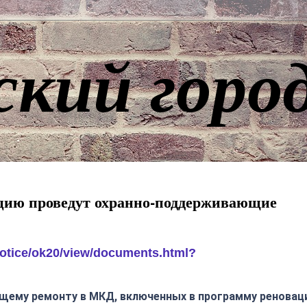
ский горо
ацию проведут охранно-поддерживающие
/notice/ok20/view/documents.html?
щему ремонту в МКД, включенных в программу реновац