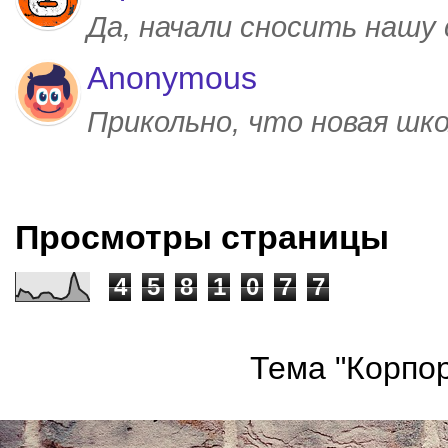
Да, начали сносить нашу
Anonymous
Прикольно, что новая шк
Просмотры страницы
4
5
8
1
0
7
7
Тема "Корпор