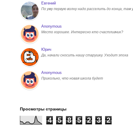
Евгений
По уму первую волну надо расселить до конца, там
Anonymous
Место хорошее. Интересно кто счастливчик?
Юрич
Да, начали сносить нашу старушку. Уходит эпоха
Anonymous
Прикольно, что новая школа будет
Просмотры страницы
4
5
8
5
2
3
2