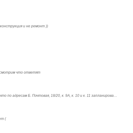
конструкция и не ремонт ))
посмотрим что ответят
о по адресам Б. Почтовая, 18/20, к. 9А, к. 10 и к. 11 запланирова…
ет (