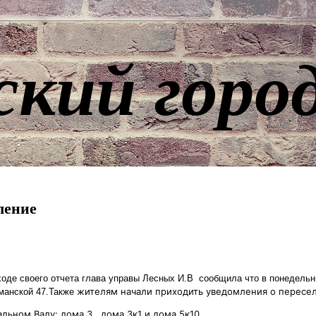
ский горо
ление
оде своего отчета глава управы Лесных И.В сообщила что в понедельни
жителям начали приходить уведомления о пересе
манской 47.Также
льном Валу: дома 3 , дома 3к1 и дома 5к10