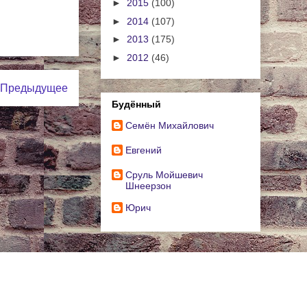
►
2015
(100)
►
2014
(107)
►
2013
(175)
►
2012
(46)
Предыдущее
Будённый
Cемён Михайлович
Евгений
Сруль Мойшевич
Шнеерзон
Юрич