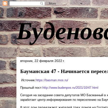
Буденов
вторник, 22 февраля 2022 г.
Бауманская 47 - Начинается пересе
Источник:
https://basman.mos.ru/
Прошлый пост:
http://www.budenpos.ru/2021/10/47.html
Сегодня на заседании совета депутатов МО Басманный в х
заработает центр информирования по переселению на Бау
В этот дом переезжают
жителей трех домов на Госпита