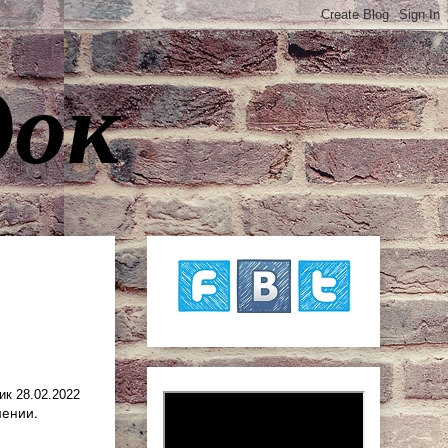
док
к 28.02.2022
лении.