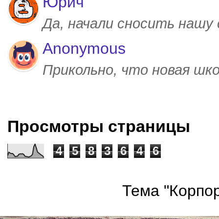
Юрич
Да, начали сносить нашу
Anonymous
Прикольно, что новая шк
Просмотры страницы
4
5
8
3
6
4
6
Тема "Корпор