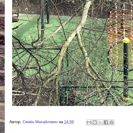
Автор:
Cемён Михайлович
на
14:59