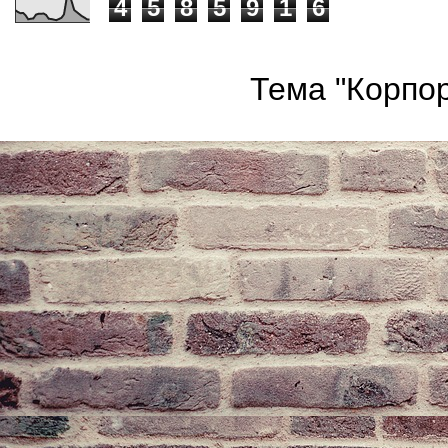
4
5
8
5
9
1
6
Тема "Корпор