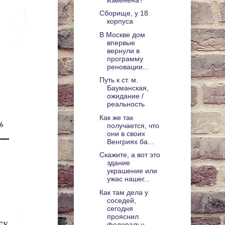
Сборище, у 18
корпуса
В Москве дом
впервые
вернули в
программу
реновации...
Путь к ст. м.
Бауманская,
ожидание /
реальность
Как же так
получается, что
они в своих
Венгриях ба...
Скажите, а вот это
здание
украшение или
ужас нашег...
Как там дела у
соседей,
сегодня
прояснил
федеральн...