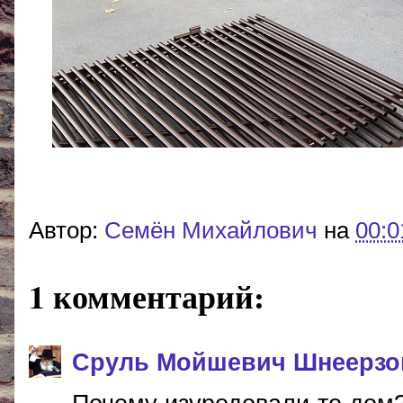
Автор:
Cемён Михайлович
на
00:0
1 комментарий:
Сруль Мойшевич Шнеерзо