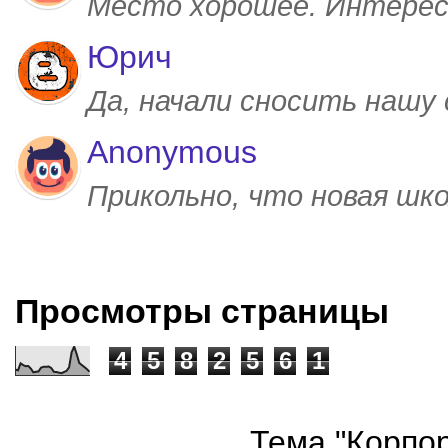
Место хорошее. Интерес
Юрич
Да, начали сносить нашу
Anonymous
Прикольно, что новая шк
Просмотры страницы
4
5
8
2
5
6
1
Тема "Корпор