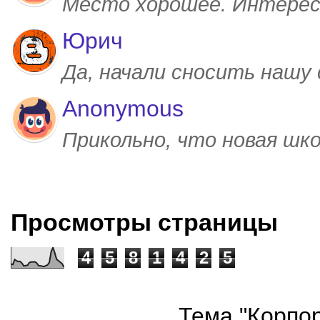
Место хорошее. Интерес
Юрич
Да, начали сносить нашу
Anonymous
Прикольно, что новая шк
Просмотры страницы
4
5
8
1
4
2
5
Тема "Корпор