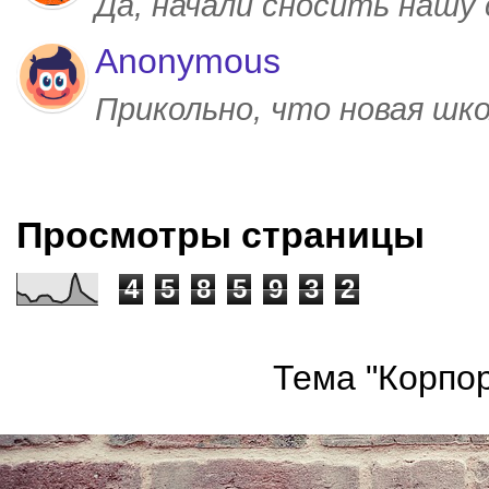
Да, начали сносить нашу
Anonymous
Прикольно, что новая шк
Просмотры страницы
4
5
8
5
9
3
2
Тема "Корпор