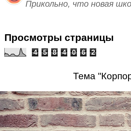
Прикольно, что новая шк
Просмотры страницы
4
5
8
4
0
6
2
Тема "Корпор