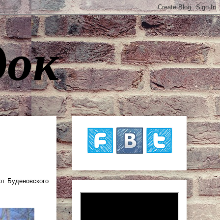
док
от Буденовского