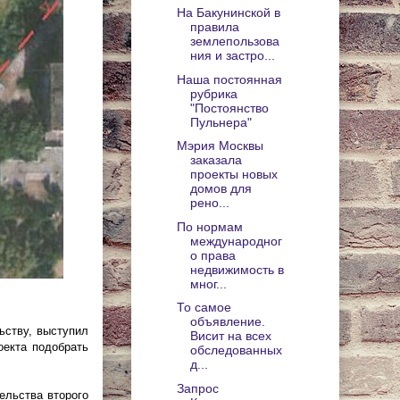
На Бакунинской в
правила
землепользова
ния и застро...
Наша постоянная
рубрика
"Постоянство
Пульнера"
Мэрия Москвы
заказала
проекты новых
домов для
рено...
По нормам
международног
о права
недвижимость в
мног...
То самое
объявление.
ьству, выступил
Висит на всех
оекта подобрать
обследованных
д...
Запрос
ельства второго