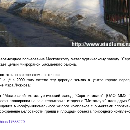
езвозмездное пользование Московскому металлургическому заводу "Серп
кает целый микрорайон Басманного района.
достаточно захеревшем состоянии.
а" ещё в 2009 году хотело эту дорогую землю в центре города пере
ние мэра Лужкова:
ва "Московский металлургический завод "Серп и молот" (ОАО ММЗ "
проект планировки на всю территорию стадиона "Металлург" площадью 9,
ещения многофункционального жилого комплекса с объектами спортивн
 сохранение целостности границ и площади объекта природного комплек
s/doc/17658220
.