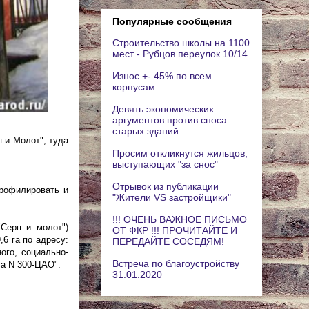
Популярные сообщения
Строительство школы на 1100
мест - Рубцов переулок 10/14
Износ +- 45% по всем
корпусам
Девять экономических
аргументов против сноса
старых зданий
 и Молот", туда
Просим откликнутся жильцов,
выступающих "за снос"
Отрывок из публикации
профилировать и
"Жители VS застройщики"
!!! ОЧЕНЬ ВАЖНОЕ ПИСЬМО
Серп и молот")
ОТ ФКР !!! ПРОЧИТАЙТЕ И
6 га по адресу:
ПЕРЕДАЙТЕ СОСЕДЯМ!
ого, социально-
Встреча по благоустройству
са N 300-ЦАО".
31.01.2020