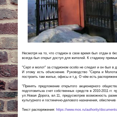
Несмотря на то, что стадион в свое время был отдан в б
всегда был открыт доступ для жителей. К стадиону примы
"Серп и молот" за стадионом особо не следил и он был в 
И этому есть объяснение. Руководство "Серпа и Молот
построить там жилье, офисы и т.д. О чём есть распоряже
"Принять предложение открытого акционерного общест
подготовитьза счет собственных средств в 2010-2011 гг. 
ул.Новая Дорога, вл.11, предусмотрев возможность разм
культурного и гостинично-делового назначения, обеспечив
Текст распоряжения:
https://www.mos.ru/authority/document