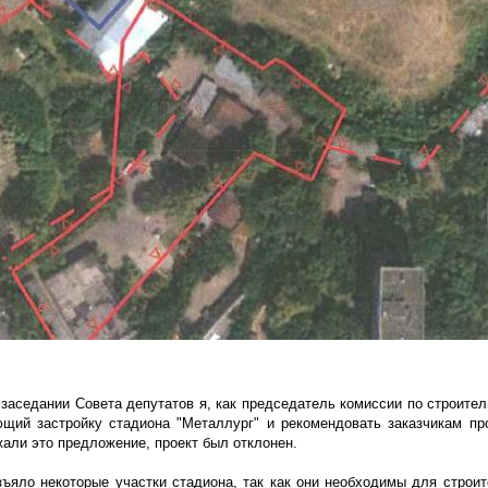
заседании Совета депутатов я, как председатель комиссии по строител
щий застройку стадиона "Металлург" и рекомендовать заказчикам пр
али это предложение, проект был отклонен.
ъяло некоторые участки стадиона, так как они необходимы для строит