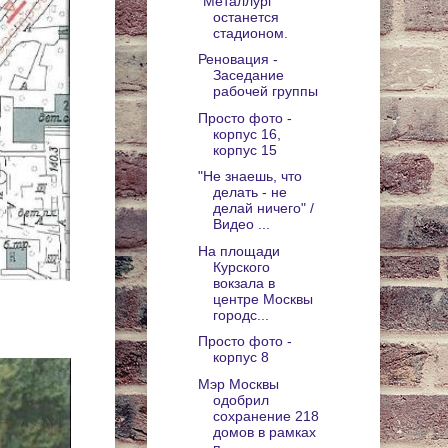
"Металлург"
останется
стадионом.
Реновация -
Заседание
рабочей группы
Просто фото -
корпус 16,
корпус 15
"Не знаешь, что
делать - не
делай ничего" /
Видео ...
На площади
Курского
вокзала в
центре Москвы
городс...
Просто фото -
корпус 8
Мэр Москвы
одобрил
сохранение 218
домов в рамках
п...