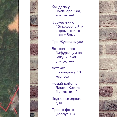
Как дела у
Пулинера? Да,
все так же!
К сожалению,
#бутафорный_к
апремонт и за
наш с Вами...
Про Жукова слухи
Вот она точка
бифуркации на
Бакунинской
улице, она...
Детская
площадка у 10
корпуса
Новый район в
Лионе. Хотели
бы так жить?
Видео выходного
дня
Просто фото
(корпус 15)