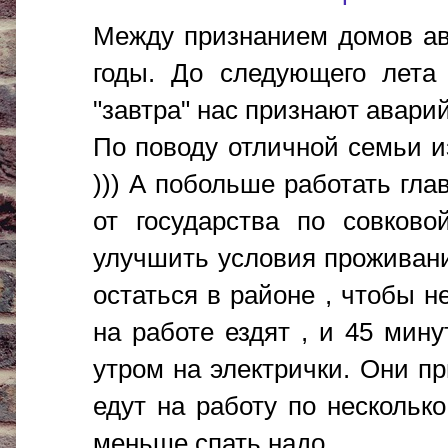
Между признанием домов ав
годы. До следующего лета 
"завтра" нас признают авари
По поводу отличной семьи и
))) А побольше работать гла
от государства по совково
улучшить условия проживания
остаться в районе , чтобы н
на работе ездят , и 45 мин
утром на электрички. Они п
едут на работу по нескольк
меньше спать надо.