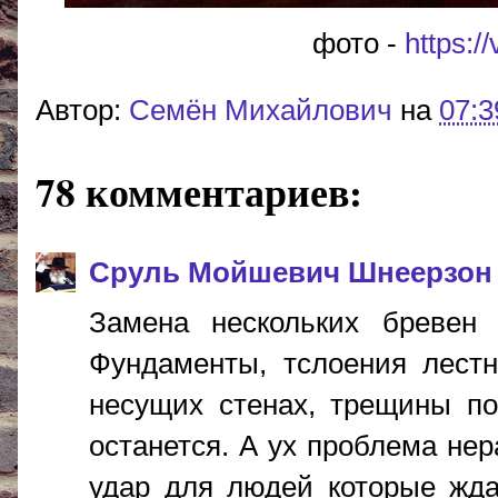
фото -
https:/
Автор:
Cемён Михайлович
на
07:3
78 комментариев:
Сруль Мойшевич Шнеерзон
Замена нескольких бревен
Фундаменты, тслоения лестн
несущих стенах, трещины по
останется. А ух проблема не
удар для людей которые жда