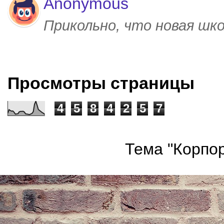
Anonymous
Прикольно, что новая шк
Просмотры страницы
4
5
8
4
2
5
7
Тема "Корпор