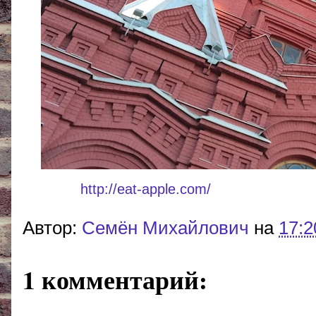
http://eat-apple.com/
Реклама:
- доставка фрукт
Автор:
Cемён Михайлович
на
17:2
1 комментарий: