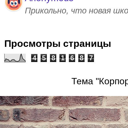
Прикольно, что новая шк
Просмотры страницы
4
5
8
1
6
8
7
Тема "Корпор