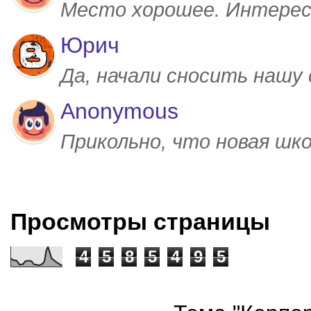
Место хорошее. Интерес
Юрич
Да, начали сносить нашу
Anonymous
Прикольно, что новая шк
Просмотры страницы
4
5
8
5
4
9
5