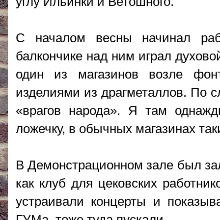
углу Ильинки и Ветошного.
С началом весны начинал ра
балкончике над ним играл духовой 
один из магазинов возле фон
изделиями из драгметаллов. По с
«врагов народа». Я там однаж
ложечку, в обычных магазинах так
В Демонстрационном зале был за
как клуб для цековских работни
устраивали концерты и показыва
ГУМа, тоже туда пускали.