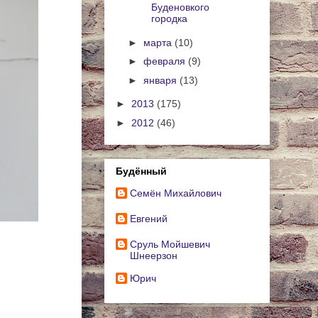
Буденовкого
городка
►
марта
(10)
►
февраля
(9)
►
января
(13)
►
2013
(175)
►
2012
(46)
Будённый
Cемён Михайлович
Евгений
Сруль Мойшевич
Шнеерзон
Юрич