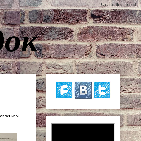
док
.
товлением