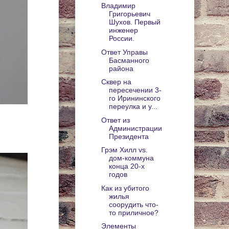
Владимир
Григорьевич
Шухов. Первый
инженер
России.
Ответ Управы
Басманного
района
Сквер на
пересечении 3-
го Ирининского
переулка и у...
Ответ из
Администрации
Президента
Грэм Хилл vs.
дом-коммуна
конца 20-х
годов
Как из убитого
жилья
соорудить что-
то приличное?
Элементы