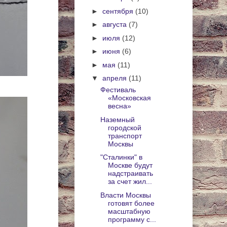
►
сентября
(10)
►
августа
(7)
►
июля
(12)
►
июня
(6)
►
мая
(11)
▼
апреля
(11)
Фестиваль
«Московская
весна»
Наземный
городской
транспорт
Москвы
"Сталинки" в
Москве будут
надстраивать
за счет жил...
Власти Москвы
готовят более
масштабную
программу с...