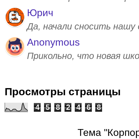
Юрич
Да, начали сносить нашу
Anonymous
Прикольно, что новая шк
Просмотры страницы
4
5
8
2
4
6
8
Тема "Корпор