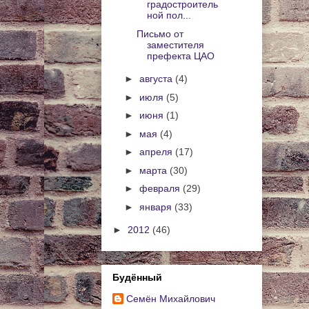
градостроитель
ной пол...
Письмо от
заместителя
префекта ЦАО
►
августа
(4)
►
июля
(5)
►
июня
(1)
►
мая
(4)
►
апреля
(17)
►
марта
(30)
►
февраля
(29)
►
января
(33)
►
2012
(46)
Будённый
Cемён Михайлович