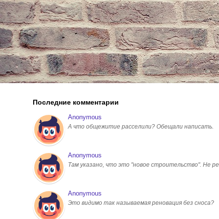
Последние комментарии
Anonymous
А что общежитие расселили? Обещали написать.
Anonymous
Там указано, что это "новое строительство". Не ре
Anonymous
Это видимо так называемая реновация без сноса?