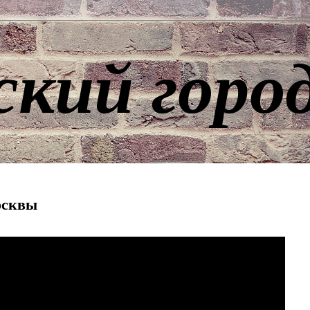
ский горо
осквы