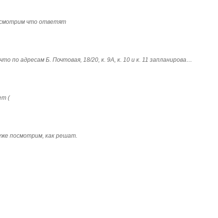
посмотрим что ответят
о по адресам Б. Почтовая, 18/20, к. 9А, к. 10 и к. 11 запланирова…
ет (
 уже посмотрим, как решат.