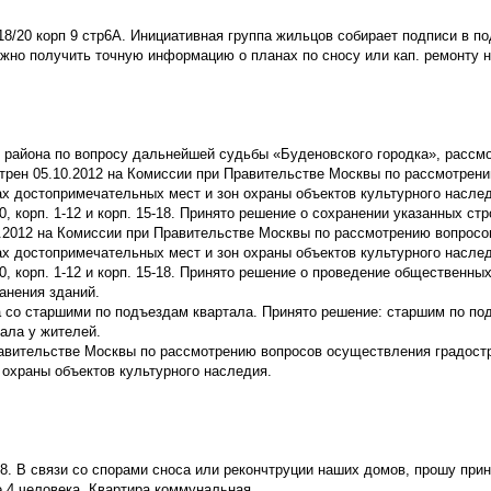
18/20 корп 9 стр6А. Инициативная группа жильцов собирает подписи в п
ожно получить точную информацию о планах по сносу или кап. ремонту 
 района по вопросу дальнейшей судьбы «Буденовского городка», рассмо
трен 05.10.2012 на Комиссии при Правительстве Москвы по рассмотрен
х достопримечательных мест и зон охраны объектов культурного наслед
0, корп. 1-12 и корп. 15-18. Принято решение о сохранении указанных стр
1.2012 на Комиссии при Правительстве Москвы по рассмотрению вопросо
х достопримечательных мест и зон охраны объектов культурного наслед
20, корп. 1-12 и корп. 15-18. Принято решение о проведение общественны
анения зданий.
а со старшими по подъездам квартала. Принято решение: старшим по по
ала у жителей.
авительстве Москвы по рассмотрению вопросов осуществления градост
 охраны объектов культурного наследия.
108. В связи со спорами сноса или рекончтруции наших домов, прошу при
е 4 человека. Квартира коммунальная.