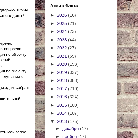
Архив блога
оддержку якобы
►
2026
(16)
нашего дома?
►
2025
(21)
►
2024
(23)
►
2023
(44)
трено.
►
2022
(27)
ию вопросов
ия по объекту
►
2021
(59)
оений.
►
2020
(193)
в
ия по объекту
►
2019
(337)
х слушаний с
►
2018
(388)
дъездам собрать
►
2017
(710)
►
2016
(324)
роительной
►
2015
(100)
►
2014
(107)
▼
2013
(175)
►
декабря
(17)
нять мой голос
►
ноября
(17)