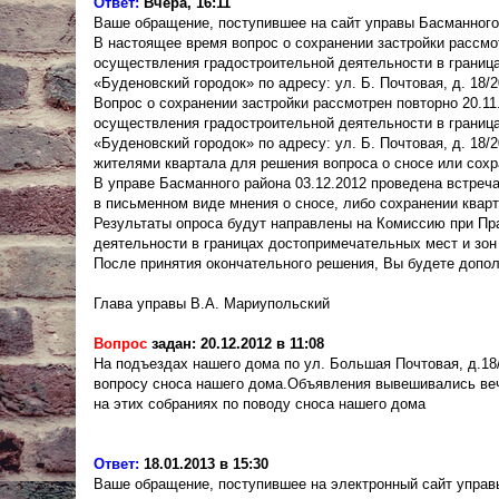
Ответ:
Вчера, 16:11
Ваше обращение, поступившее на сайт управы Басманного
В настоящее время вопрос о сохранении застройки рассмо
осуществления градостроительной деятельности в граница
«Буденовский городок» по адресу: ул. Б. Почтовая, д. 18/2
Вопрос о сохранении застройки рассмотрен повторно 20.1
осуществления градостроительной деятельности в граница
«Буденовский городок» по адресу: ул. Б. Почтовая, д. 18/
жителями квартала для решения вопроса о сносе или сохр
В управе Басманного района 03.12.2012 проведена встреч
в письменном виде мнения о сносе, либо сохранении кварт
Результаты опроса будут направлены на Комиссию при Пр
деятельности в границах достопримечательных мест и зон
После принятия окончательного решения, Вы будете допо
Глава управы В.А. Мариупольский
Вопрос
задан: 20.12.2012 в 11:08
На подъездах нашего дома по ул. Большая Почтовая, д.1
вопросу сноса нашего дома.Объявления вывешивались веч
на этих собраниях по поводу сноса нашего дома
Ответ:
18.01.2013 в 15:30
Ваше обращение, поступившее на электронный сайт управ