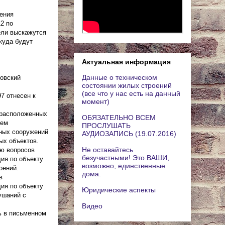
ения
2 по
ели выскажутся
куда будут
Актуальная информация
Данные о техническом
новский
состоянии жилых строений
(все что у нас есть на данный
7 отнесен к
момент)
, расположенных
ОБЯЗАТЕЛЬНО ВСЕМ
ием
ПРОСЛУШАТЬ
ных сооружений
АУДИОЗАПИСЬ (19.07.2016)
ых объектов.
Не оставайтесь
ию вопросов
безучастными! Это ВАШИ,
ия по объекту
возможно, единственные
оений.
дома.
в
ия по объекту
Юридические аспекты
лушаний с
Видео
ь в письменном