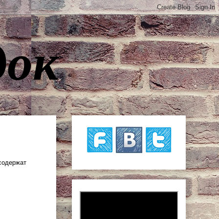
док
 содержат