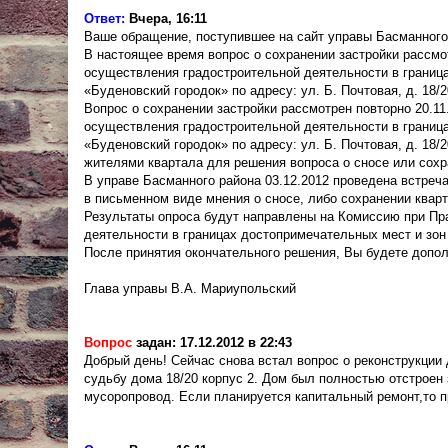
Ответ:
Вчера, 16:11
Ваше обращение, поступившее на сайт управы Басманного
В настоящее время вопрос о сохранении застройки рассмо
осуществления градостроительной деятельности в граница
«Буденовский городок» по адресу: ул. Б. Почтовая, д. 18/2
Вопрос о сохранении застройки рассмотрен повторно 20.1
осуществления градостроительной деятельности в граница
«Буденовский городок» по адресу: ул. Б. Почтовая, д. 18/
жителями квартала для решения вопроса о сносе или сохр
В управе Басманного района 03.12.2012 проведена встреч
в письменном виде мнения о сносе, либо сохранении кварт
Результаты опроса будут направлены на Комиссию при Пр
деятельности в границах достопримечательных мест и зон
После принятия окончательного решения, Вы будете допо
Глава управы В.А. Мариупольский
Вопрос
задан: 17.12.2012 в 22:43
Добрый день! Сейчас снова встал вопрос о реконструкции
судьбу дома 18/20 корпус 2. Дом был полностью отстроен 
мусоропровод. Если планируется капитальный ремонт,то п