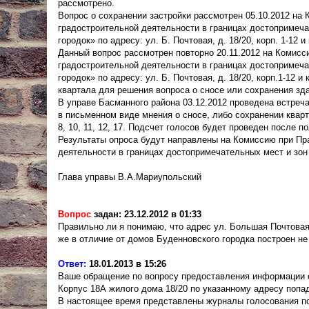
рассмотрено.
Вопрос о сохранении застройки рассмотрен 05.10.2012 н
градостроительной деятельности в границах достопримеча
городок» по адресу: ул. Б. Почтовая, д. 18/20, корп. 1-12 
Данный вопрос рассмотрен повторно 20.11.2012 на Комис
градостроительной деятельности в границах достопримеча
городок» по адресу: ул. Б. Почтовая, д. 18/20, корп.1-12
квартала для решения вопроса о сносе или сохранения зд
В управе Басманного района 03.12.2012 проведена встреч
в письменном виде мнения о сносе, либо сохранении ква
8, 10, 11, 12, 17. Подсчет голосов будет проведен после 
Результаты опроса будут направлены на Комиссию при Пр
деятельности в границах достопримечательных мест и зон
Глава управы В.А.Мариупольский
Вопрос
задан: 23.12.2012 в 01:33
Правильно ли я понимаю, что адрес ул. Большая Почтовая
же в отличие от домов Буденновского городка построен не в
Ответ:
18.01.2013 в 15:26
Ваше обращение по вопросу предоставления информации отн
Корпус 18А жилого дома 18/20 по указанному адресу попа
В настоящее время представлены журналы голосования по