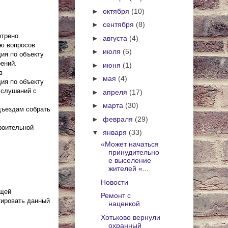
►
октября
(10)
►
сентября
(8)
трено.
►
августа
(4)
ию вопросов
►
июля
(5)
ия по объекту
оений.
►
июня
(1)
в
►
мая
(4)
ия по объекту
х слушаний с
►
апреля
(17)
►
марта
(30)
дъездам собрать
►
февраля
(29)
роительной
▼
января
(33)
«Может начаться
принудительно
е выселение
жителей «...
Новости
ущей
Ремонт с
тировать данный
наценкой
Хотьково вернули
охранный