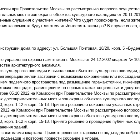
миссии при Правительстве Москвы по рассмотрению вопросов осуществл
ельных мест и зон охраны объектов культурного наследия» от 20.11.201
енные слушания с участием жителей? Что будет происходить, если жит
ения капремонта будут ли отселять/выселять жильцов? В случае сноса, 
нструкции дома по адресу: ул. Большая Почтовая, 18/20, корп. 5 «Буде
о управления охраны памятников г. Москвы от 24.12.2002 квартал № 109
естве архитектурного ансамбля.
ов культурного наследия и выявленных объектов культурного наследия
 регенерацию жилой застройки с возможным сохранением или воссоздан
ием подземного пространства под размещение гаража-стоянки, инженер
етских площадок, размещением на первых этажах социальных и досугов
трен 05.10.2012 на Комиссии при Правительстве Москвы по рассмотрен
х достопримечательных мест и зон охраны объектов культурного наслед
0, корп. 1-12 и корп. 15-18. Принято решение о сохранении указанных стр
1.2012 на Комиссии при Правительстве Москвы по рассмотрению вопросо
х достопримечательных мест и зон охраны объектов культурного наслед
20, корп. 1-12 и корп. 15-18. Принято решение о проведение публичных с
анения зданий.
а с жителями квартала. Принято решение: старшим по подъездам собрат
 подъездов и повторно провести собрание в управе.