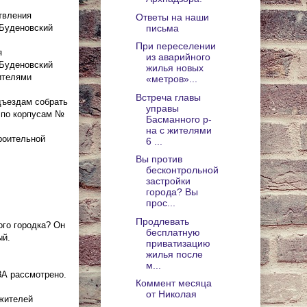
твления
Ответы на наши
письма
«Буденовский
При переселении
я
из аварийного
«Буденовский
жилья новых
жителями
«метров»...
Встреча главы
дъездам собрать
управы
 по корпусам №
Басманного р-
на с жителями
роительной
6 ...
Вы против
бесконтрольной
застройки
города? Вы
прос...
Продлевать
ого городка? Он
бесплатную
ый.
приватизацию
жилья после
м...
8А рассмотрено.
Коммент месяца
от Николая
 жителей