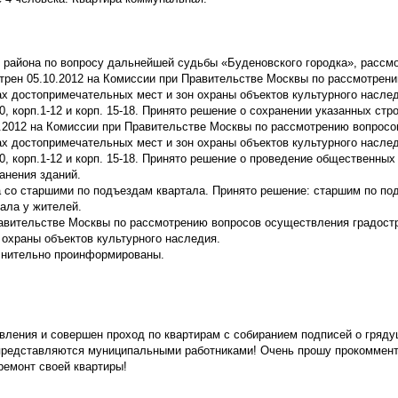
 района по вопросу дальнейшей судьбы «Буденовского городка», рассмо
трен 05.10.2012 на Комиссии при Правительстве Москвы по рассмотрен
х достопримечательных мест и зон охраны объектов культурного наслед
0, корп.1-12 и корп. 15-18. Принято решение о сохранении указанных стр
1.2012 на Комиссии при Правительстве Москвы по рассмотрению вопросо
х достопримечательных мест и зон охраны объектов культурного наслед
20, корп.1-12 и корп. 15-18. Принято решение о проведение общественны
анения зданий.
а со старшими по подъездам квартала. Принято решение: старшим по по
ала у жителей.
авительстве Москвы по рассмотрению вопросов осуществления градост
 охраны объектов культурного наследия.
лнительно проинформированы.
вления и совершен проход по квартирам с собиранием подписей о гряд
 представляются муниципальными работниками! Очень прошу прокоммен
 ремонт своей квартиры!