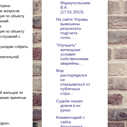
Мариупольским
трено.
В.А.
ию вопросов
(17.01.2013)
ия по объекту
На сайте Управы
оений.
вывешены
в
результаты
ия по объекту
подсчета
х слушаний с
голос...
"Улучшить"
дъездам собрать
жилищные
условия
роительной
собственникам
аварийны...
Мэр
распорядился
не
отказываться от
публичных
й жильцов по
слуш...
шения принятые
Судьба наших
домов в их
руках
Комментарий с
сайта
одка»,
Архнадзора: