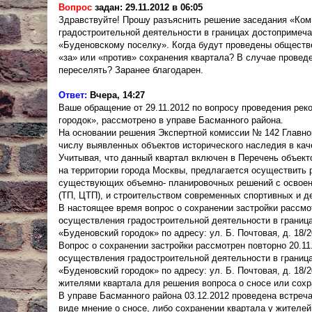
Вопрос
задан: 29.11.2012 в 06:05
Здравствуйте! Прошу разъяснить решение заседания «Ко
градостроительной деятельности в границах достопримечат
«Буденовскому поселку». Когда будут проведены обществ
«за» или «против» сохранения квартала? В случае провед
переселять? Заранее благодарен.
Ответ:
Вчера, 14:27
Ваше обращение от 29.11.2012 по вопросу проведения реко
городок», рассмотрено в управе Басманного района.
На основании решения Экспертной комиссии № 142 Главног
числу выявленных объектов исторического наследия в кач
Учитывая, что данный квартал включен в Перечень объект
на территории города Москвы, предлагается осуществить
существующих объемно- планировочных решений с освоен
(ТП, ЦТП), и строительством современных спортивных и д
В настоящее время вопрос о сохранении застройки рассмо
осуществления градостроительной деятельности в граница
«Буденовский городок» по адресу: ул. Б. Почтовая, д. 18/2
Вопрос о сохранении застройки рассмотрен повторно 20.1
осуществления градостроительной деятельности в граница
«Буденовский городок» по адресу: ул. Б. Почтовая, д. 18/
жителями квартала для решения вопроса о сносе или сохр
В управе Басманного района 03.12.2012 проведена встреч
виде мнение о сносе, либо сохранении квартала у жителей