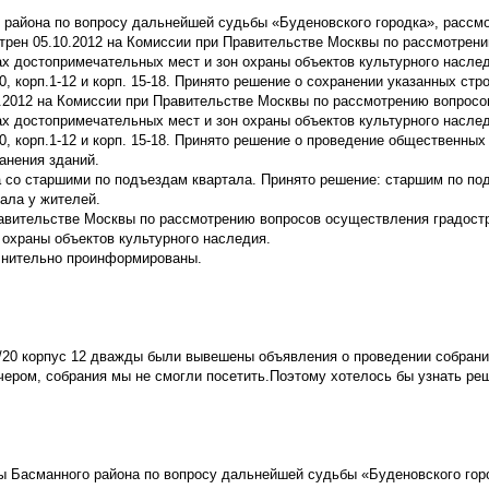
 района по вопросу дальнейшей судьбы «Буденовского городка», рассмо
трен 05.10.2012 на Комиссии при Правительстве Москвы по рассмотрен
х достопримечательных мест и зон охраны объектов культурного наслед
0, корп.1-12 и корп. 15-18. Принято решение о сохранении указанных стр
1.2012 на Комиссии при Правительстве Москвы по рассмотрению вопросо
х достопримечательных мест и зон охраны объектов культурного наслед
20, корп.1-12 и корп. 15-18. Принято решение о проведение общественны
анения зданий.
а со старшими по подъездам квартала. Принято решение: старшим по по
ала у жителей.
авительстве Москвы по рассмотрению вопросов осуществления градост
 охраны объектов культурного наследия.
лнительно проинформированы.
8/20 корпус 12 дважды были вывешены объявления о проведении собрани
ером, собрания мы не смогли посетить.Поэтому хотелось бы узнать ре
ы Басманного района по вопросу дальнейшей судьбы «Буденовского гор