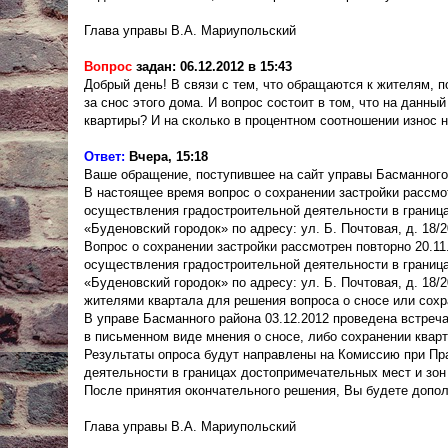
Глава управы В.А. Мариупольский
Вопрос
задан: 06.12.2012 в 15:43
Добрый день! В связи с тем, что обращаются к жителям, п
за снос этого дома. И вопрос состоит в том, что на данн
квартиры? И на сколько в процентном соотношении износ на
Ответ:
Вчера, 15:18
Ваше обращение, поступившее на сайт управы Басманного
В настоящее время вопрос о сохранении застройки рассмо
осуществления градостроительной деятельности в граница
«Буденовский городок» по адресу: ул. Б. Почтовая, д. 18/2
Вопрос о сохранении застройки рассмотрен повторно 20.1
осуществления градостроительной деятельности в граница
«Буденовский городок» по адресу: ул. Б. Почтовая, д. 18/
жителями квартала для решения вопроса о сносе или сохр
В управе Басманного района 03.12.2012 проведена встреч
в письменном виде мнения о сносе, либо сохранении кварт
Результаты опроса будут направлены на Комиссию при Пр
деятельности в границах достопримечательных мест и зон
После принятия окончательного решения, Вы будете допо
Глава управы В.А. Мариупольский