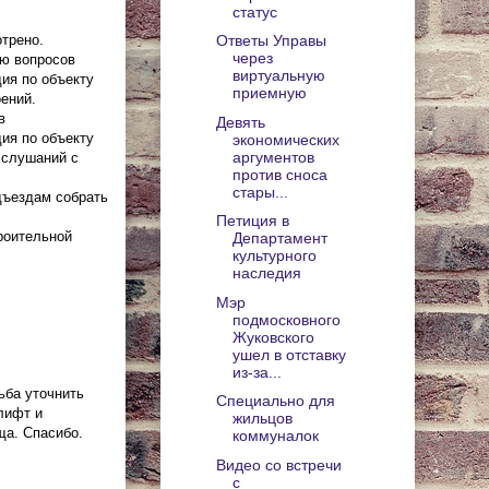
статус
трено.
Ответы Управы
через
ию вопросов
виртуальную
ия по объекту
приемную
оений.
в
Девять
ия по объекту
экономических
аргументов
х слушаний с
против сноса
стары...
дъездам собрать
Петиция в
роительной
Департамент
культурного
наследия
Мэр
подмосковного
Жуковского
ушел в отставку
из-за...
ьба уточнить
Специально для
лифт и
жильцов
ща. Спасибо.
коммуналок
Видео со встречи
с