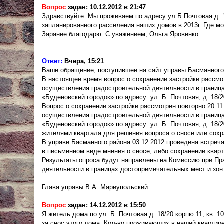
Вопрос
задан: 10.12.2012 в 21:47
Здравствуйте. Мы проживаем по адресу ул.Б.Почтовая д. 
запланированного расселения наших домов в 2013г. Где м
Заранее благодарю. С уважением, Ольга Яровенко.
Ответ:
Вчера, 15:21
Ваше обращение, поступившее на сайт управы Басманного
В настоящее время вопрос о сохранении застройки рассмо
осуществления градостроительной деятельности в граница
«Буденовский городок» по адресу: ул. Б. Почтовая, д. 18/2
Вопрос о сохранении застройки рассмотрен повторно 20.1
осуществления градостроительной деятельности в граница
«Буденовский городок» по адресу: ул. Б. Почтовая, д. 18/
жителями квартала для решения вопроса о сносе или сохр
В управе Басманного района 03.12.2012 проведена встреч
в письменном виде мнения о сносе, либо сохранении кварт
Результаты опроса будут направлены на Комиссию при Пр
деятельности в границах достопримечательных мест и зон
Глава управы В.А. Мариупольский
Вопрос
задан: 14.12.2012 в 15:50
Я житель дома по ул. Б. Почтовая д. 18/20 корпю 11, кв. 
за снос этого дома. Кол-во проживающих в нашей квартир