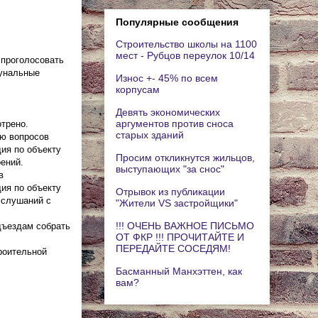
Популярные сообщения
Строительство школы на 1100
мест - Рубцов переулок 10/14
 проголосовать
мунальные
Износ +- 45% по всем
корпусам
Девять экономических
аргументов против сноса
трено.
старых зданий
ию вопросов
ия по объекту
Просим откликнутся жильцов,
оений.
выступающих "за снос"
в
ия по объекту
Отрывок из публикации
х слушаний с
"Жители VS застройщики"
!!! ОЧЕНЬ ВАЖНОЕ ПИСЬМО
дъездам собрать
ОТ ФКР !!! ПРОЧИТАЙТЕ И
ПЕРЕДАЙТЕ СОСЕДЯМ!
роительной
Басманный Манхэттен, как
вам?