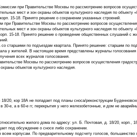
а Комиссии при Правительстве Москвы по рассмотрению вопросов осущес
тельных мест и зон охраны объектов культурного наследия по объекту 
и корп. 15-18. Принято решение о сохранении указанных строений.
сии при Правительстве Москвы по рассмотрению вопросов осуществлени
тельных мест и зон охраны объектов культурного наследия по объекту 
 и корп. 15-18. Принято решение о проведение общественных слушаний с 
аний.
а со старшими по подъездам квартала. Принято решение: старшим по по
ртала у жителей. В настоящее время представлены журналы голосования
получения всех журналов голосования.
авительстве Москвы по рассмотрению вопросов осуществления градост
 охраны объектов культурного наследия.
 18/20, кор 18А не попадает под планы сноса/реконструкции Буденновск
 30-е, а в 60-е гг, перекрытия у него железобетонные, и дом не аварийн
осительно жилого дома по адресу: ул. Б. Почтовая, д. 18/20, корп., 1
дает под обсуждение о сносе либо сохранении.
 всем корпусам. По предварительному подсчету голосов, большинство