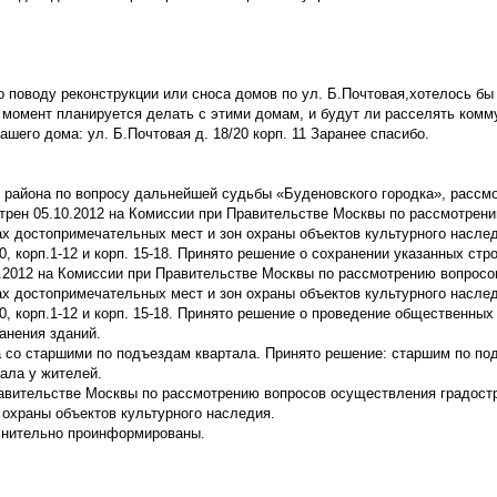
о поводу реконструкции или сноса домов по ул. Б.Почтовая,хотелось бы
ый момент планируется делать с этими домам, и будут ли расселять ком
шего дома: ул. Б.Почтовая д. 18/20 корп. 11 Заранее спасибо.
 района по вопросу дальнейшей судьбы «Буденовского городка», рассмо
трен 05.10.2012 на Комиссии при Правительстве Москвы по рассмотрен
х достопримечательных мест и зон охраны объектов культурного наслед
0, корп.1-12 и корп. 15-18. Принято решение о сохранении указанных стр
1.2012 на Комиссии при Правительстве Москвы по рассмотрению вопросо
х достопримечательных мест и зон охраны объектов культурного наслед
20, корп.1-12 и корп. 15-18. Принято решение о проведение общественны
анения зданий.
а со старшими по подъездам квартала. Принято решение: старшим по по
ала у жителей.
авительстве Москвы по рассмотрению вопросов осуществления градост
 охраны объектов культурного наследия.
лнительно проинформированы.