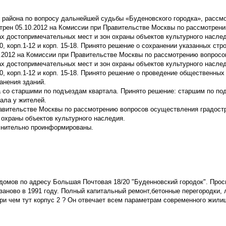
 района по вопросу дальнейшей судьбы «Буденовского городка», рассмо
трен 05.10.2012 на Комиссии при Правительстве Москвы по рассмотрен
х достопримечательных мест и зон охраны объектов культурного наслед
0, корп.1-12 и корп. 15-18. Принято решение о сохранении указанных стр
1.2012 на Комиссии при Правительстве Москвы по рассмотрению вопросо
х достопримечательных мест и зон охраны объектов культурного наслед
20, корп.1-12 и корп. 15-18. Принято решение о проведение общественны
анения зданий.
а со старшими по подъездам квартала. Принято решение: старшим по по
ала у жителей.
авительстве Москвы по рассмотрению вопросов осуществления градост
 охраны объектов культурного наследия.
лнительно проинформированы.
 домов по адресу Большая Почтовая 18/20 "Буденновский городок". Прос
заново в 1991 году. Полный капитальный ремонт,бетонные перегородки, 
ри чем тут корпус 2 ? Он отвечает всем параметрам современного жили