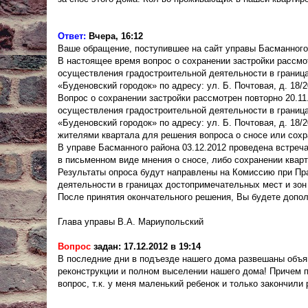
Ответ:
Вчера, 16:12
Ваше обращение, поступившее на сайт управы Басманного
В настоящее время вопрос о сохранении застройки рассмо
осуществления градостроительной деятельности в граница
«Буденовский городок» по адресу: ул. Б. Почтовая, д. 18/2
Вопрос о сохранении застройки рассмотрен повторно 20.1
осуществления градостроительной деятельности в граница
«Буденовский городок» по адресу: ул. Б. Почтовая, д. 18/
жителями квартала для решения вопроса о сносе или сохр
В управе Басманного района 03.12.2012 проведена встреч
в письменном виде мнения о сносе, либо сохранении кварт
Результаты опроса будут направлены на Комиссию при Пр
деятельности в границах достопримечательных мест и зон
После принятия окончательного решения, Вы будете допо
Глава управы В.А. Мариупольский
Вопрос
задан: 17.12.2012 в 19:14
В последние дни в подъезде нашего дома развешаны объя
реконструкции и полном выселении нашего дома! Причем
вопрос, т.к. у меня маленький ребенок и только закончили