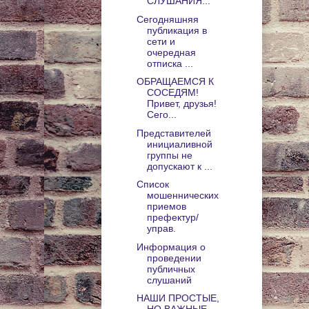
СЛУШАНИЯ...
Сегодняшняя
публикация в
сети и
очередная
отписка ...
ОБРАЩАЕМСЯ К
СОСЕДЯМ!
Привет, друзья!
Сего...
Представителей
инициаливной
группы не
допускают к ...
Список
мошеннических
приемов
префектур/
управ.
Информация о
проведении
публичных
слушаний
НАШИ ПРОСТЫЕ,