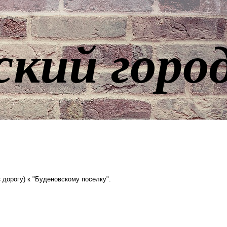
ский горо
з дорогу) к "Буденовскому поселку".