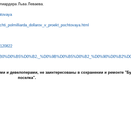
ллиардера Льва Леваева.
htovaya
pochti_polmilliarda_dollarov_v_proekt_pochtovaya.html
0120822
%B2%D0%B0%D0%B5%D0%B2,_%D0%9B%D0%B5%D0%B2_%D0%90%D0%B2%
ами и девелоперами, не заинтересованы в сохранении и ремонте "Б
поселка".