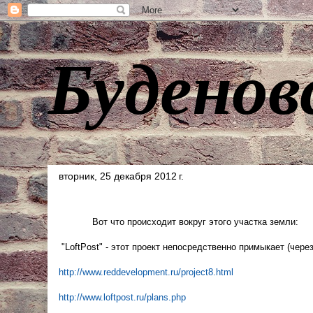
Буденов
вторник, 25 декабря 2012 г.
Вот что происходит вокруг этого участка земли:
"LoftPost" - этот проект непосредственно примыкает (чере
http://www.reddevelopment.ru/project8.html
http://www.loftpost.ru/plans.php