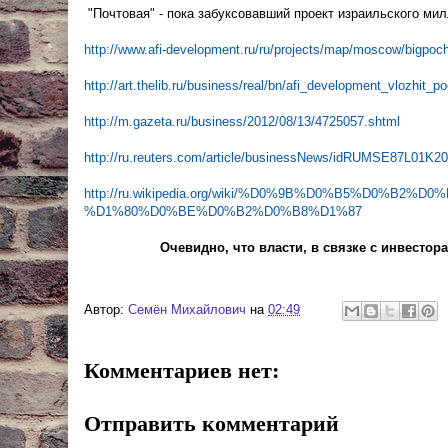
"Почтовая" - пока забуксовавший проект израильского ми
http://www.afi-development.ru/ru/projects/map/moscow/bigpoc
http://art.thelib.ru/business/real/bn/afi_development_vlozhit_
http://m.gazeta.ru/business/2012/08/13/4725057.shtml
http://ru.reuters.com/article/businessNews/idRUMSE87L01K2
http://ru.wikipedia.org/wiki/%D0%9B%D0%B5%D0
%D1%80%D0%BE%D0%B2%D0%B8%D1%87
Очевидно, что власти, в связке с инвестор
Автор:
Cемён Михайлович
на
02:49
Комментариев нет:
Отправить комментарий