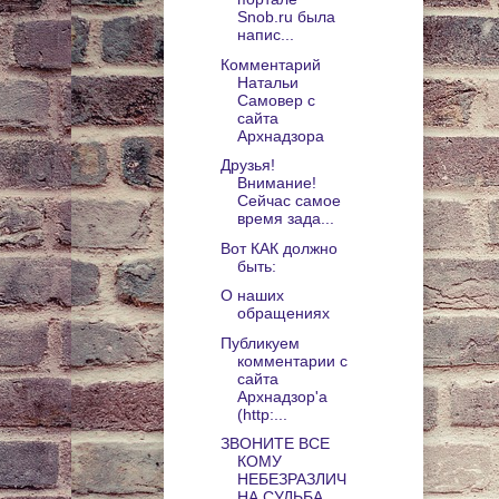
Snob.ru была
напис...
Комментарий
Натальи
Самовер с
сайта
Архнадзора
Друзья!
Внимание!
Сейчас самое
время зада...
Вот КАК должно
быть:
О наших
обращениях
Публикуем
комментарии с
сайта
Архнадзор'а
(http:...
ЗВОНИТЕ ВСЕ
КОМУ
НЕБЕЗРАЗЛИЧ
НА СУДЬБА