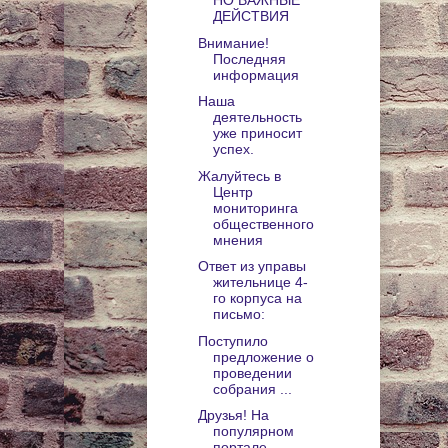
НО ВАЖНЫЕ
ДЕЙСТВИЯ
Внимание!
Последняя
информация
Наша
деятельность
уже приносит
успех.
Жалуйтесь в
Центр
мониторинга
общественного
мнения
Ответ из управы
жительнице 4-
го корпуса на
письмо:
Поступило
предложение о
проведении
собрания ...
Друзья! На
популярном
портале