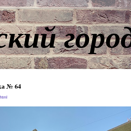
ский горо
ка № 64
.html