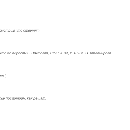
посмотрим что ответят
о по адресам Б. Почтовая, 18/20, к. 9А, к. 10 и к. 11 запланирова…
ет (
 уже посмотрим, как решат.