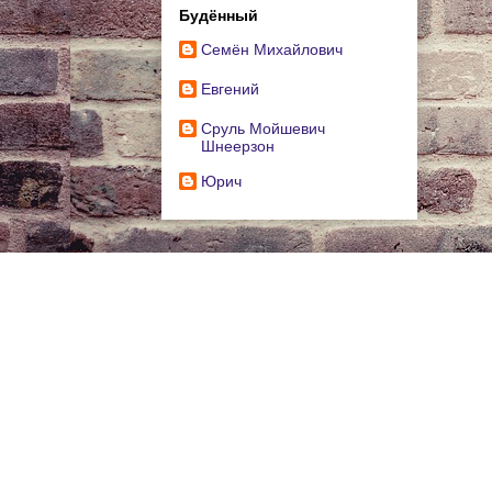
Будённый
Cемён Михайлович
Евгений
Сруль Мойшевич
Шнеерзон
Юрич