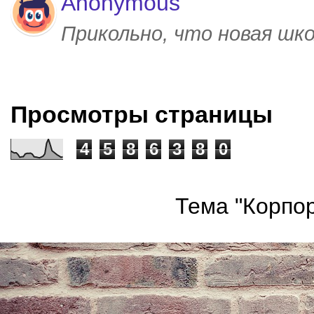
Anonymous
Прикольно, что новая шк
Просмотры страницы
4
5
8
6
3
8
0
Тема "Корпор