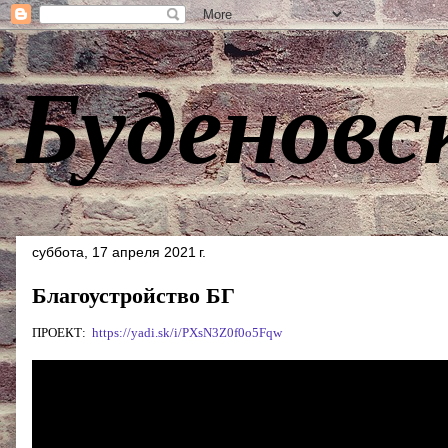
Буденовс
суббота, 17 апреля 2021 г.
Благоустройство БГ
ПРОЕКТ:
https://yadi.sk/i/PXsN3Z0f0o5Fqw