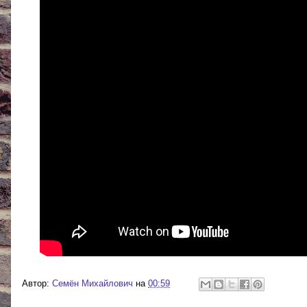
Автор:
Cемён Михайлович
на
00:59