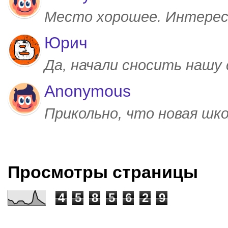
Место хорошее. Интерес
Юрич
Да, начали сносить нашу
Anonymous
Прикольно, что новая шк
Просмотры страницы
4
5
8
5
6
2
9