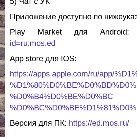
5) Чат с УК
Приложение доступно по нижеука
Play Market для Android
id=ru.mos.ed
App store для IOS:
https://apps.apple.com/ru/a
%D1%80%D0%BE%D0%BD%D0%
%D0%B4%D0%BE%D0%BC-
%D0%BC%D0%BE%D1%81%D0%BA
Версия для ПК:
https://ed.mos.ru/