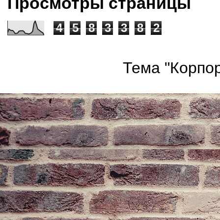
Просмотры страницы
4
5
8
3
3
8
2
Тема "Корпор