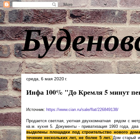
Буденов
среда, 6 мая 2020 г.
Инфа 100% "До Кремля 5 минут п
Источник:
https://www.cian.ru/sale/flat/226849138/
Продается светлая, уютная двухкомнатная рядом с метр
кв.м. кухня 5. Документы - приватизация 1993 года, д
выделены площадки под строительство нового дома
течение нескольких лет, не более 5 лет.
Дом старый и