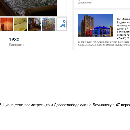
.В Циане,если посмотреть,то и Доброслободскую на Бауманскую 47 пере