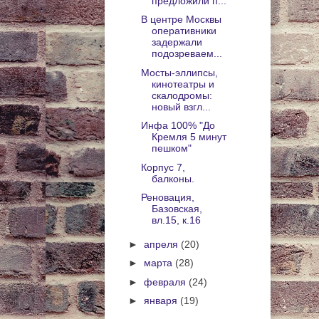
предложили п...
В центре Москвы
оперативники
задержали
подозреваем...
Мосты-эллипсы,
кинотеатры и
скалодромы:
новый взгл...
Инфа 100% "До
Кремля 5 минут
пешком"
Корпус 7,
балконы.
Реновация,
Базовская,
вл.15, к.16
►
апреля
(20)
►
марта
(28)
►
февраля
(24)
►
января
(19)