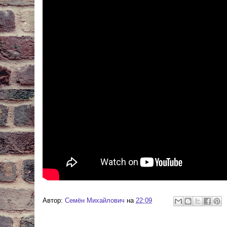
Автор:
Cемён Михайлович
на
22:09