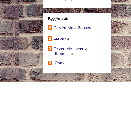
Будённый
Cемён Михайлович
Евгений
Сруль Мойшевич
Шнеерзон
Юрич