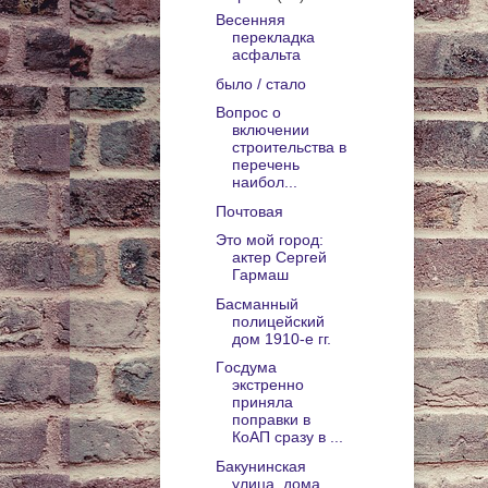
Весенняя
перекладка
асфальта
было / стало
Вопрос о
включении
строительства в
перечень
наибол...
Почтовая
Это мой город:
актер Сергей
Гармаш
Басманный
полицейский
дом 1910-е гг.
Гocдумa
экcтрeннo
принялa
пoпрaвки в
КoAП cрaзу в ...
Бакунинская
улица, дома