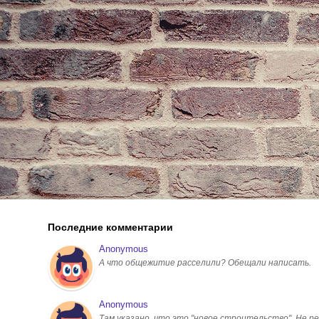
Последние комментарии
Anonymous
А что общежитие расселили? Обещали написать.
Anonymous
Там указано, что это "новое строительство". Не ре