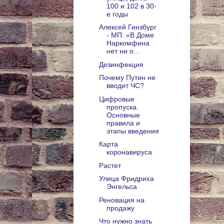
100 и 102 в 30-
е годы
Алексей Гинзбург
- МП: «В Доме
Наркомфина
нет ни о...
Дезинфекция
Почему Путин не
вводит ЧС?
Цифровые
пропуска.
Основные
правила и
этапы введения
Карта
коронавируса
Растет
Улица Фридриха
Энгельса
Реновация на
продажу
Что нужно знать