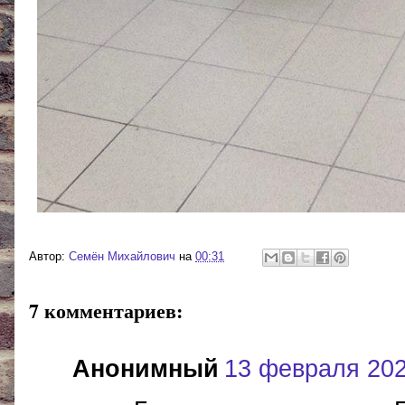
Автор:
Cемён Михайлович
на
00:31
7 комментариев:
Анонимный
13 февраля 2020