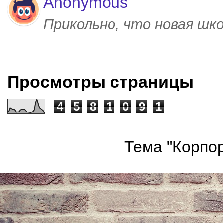
Anonymous
Прикольно, что новая шк
Просмотры страницы
4
5
8
1
0
9
1
Тема "Корпор