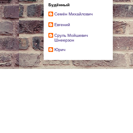
Будённый
Cемён Михайлович
Евгений
Сруль Мойшевич
Шнеерзон
Юрич