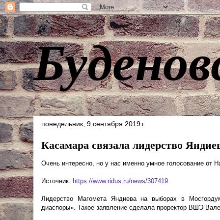
Буденов
понедельник, 9 сентября 2019 г.
Касамара связала лидерство Яндие
Очень интересно, но у нас именно умное голосование от Н
Источник:
https://www.ridus.ru/news/307419
Лидерство Магомета Яндиева на выборах в Мосгордум
диаспоры». Такое заявление сделала проректор ВШЭ Вале