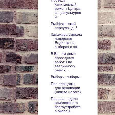
Проведут
капитальный
ремонт Центра
социокультурно
й...
Рыбфаковский
переулок д. 3
Касамара связала
лидерство
Яндиева на
выборах с по...
В Вашем доме
проводятся
работы по
аварийному
ремон...
Выборы, выборы..
Про площадки
для реновации
(ничего нового)
Прошла неделя
комплексного
благоустройств
а около 1...