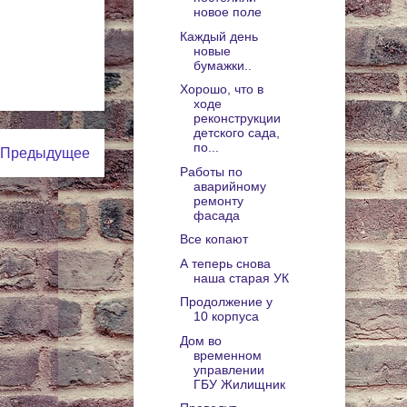
новое поле
Каждый день
новые
бумажки..
Хорошо, что в
ходе
реконструкции
детского сада,
по...
Предыдущее
Работы по
аварийному
ремонту
фасада
Все копают
А теперь снова
наша старая УК
Продолжение у
10 корпуса
Дом во
временном
управлении
ГБУ Жилищник