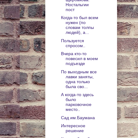
Ностальгии
пост
Когда-то был всем
нужен (по
словам толпы
людей), а...
Пользуется
спросом..
Вчера кто-то
повесил в моем
подъезде
По выходным все
лавки заняты,
одна только
была сво...
А когда-то здесь
было
парковочное
место..
Сад им.Баумана
Интересное
решение