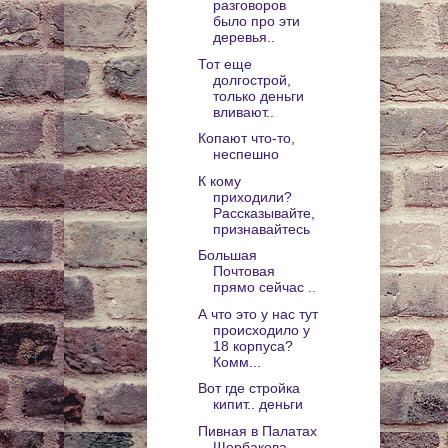
разговоров
было про эти
деревья..
Тот еще
долгострой,
только деньги
вливают..
Копают что-то,
неспешно
К кому
приходили?
Рассказывайте,
признавайтесь
Большая
Почтовая
прямо сейчас ..
А что это у нас тут
происходило у
18 корпуса?
Комм...
Вот где стройка
кипит.. деньги
Пивная в Палатах
Щербакова.