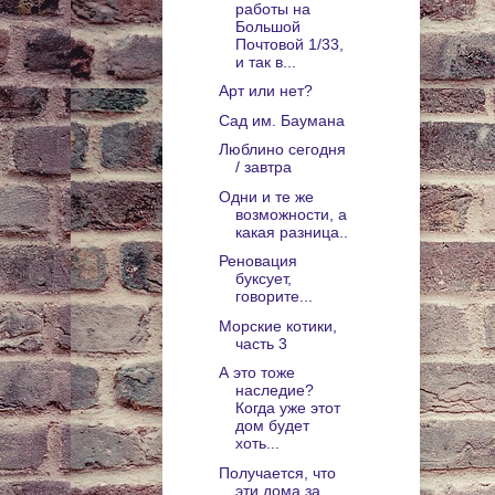
работы на
Большой
Почтовой 1/33,
и так в...
Арт или нет?
Сад им. Баумана
Люблино сегодня
/ завтра
Одни и те же
возможности, а
какая разница..
Реновация
буксует,
говорите...
Морские котики,
часть 3
А это тоже
наследие?
Когда уже этот
дом будет
хоть...
Получается, что
эти дома за