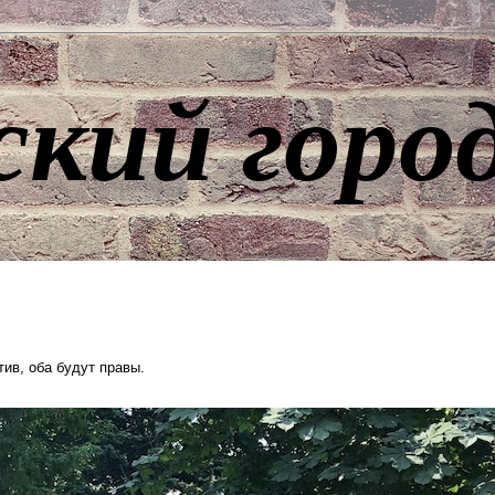
ский горо
итив, оба будут правы.