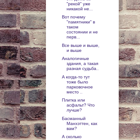
"рекой" уже
никакой не...
Вот почему
"памятники" в
таком
состоянии и не
перв...
Все выше и выше,
и выше
Аналогичные
здания, а такая
разная судьба..
А когда-то тут
тоже было
парковочное
место ..
Плитка или
асфальт? Что
лучше?
Басманный
Манхэттен, как
вам?
А сколько