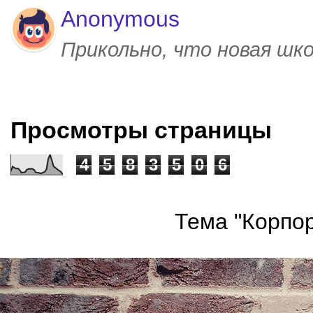
Anonymous
Прикольно, что новая шк
Просмотры страницы
4
5
8
3
5
0
6
Тема "Корпор