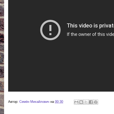
Автор:
Cемён Михайлович
на
00:30