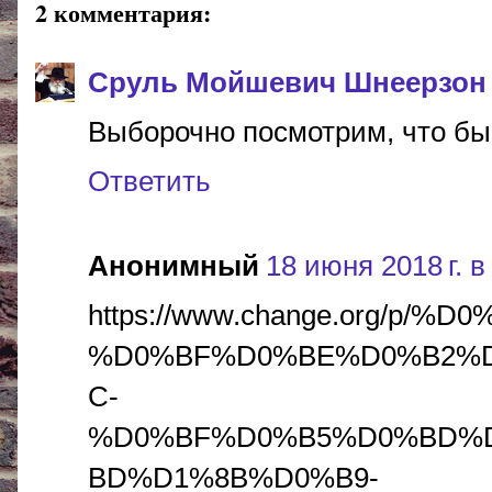
2 комментария:
Сруль Мойшевич Шнеерзон
Выборочно посмотрим, что бы т
Ответить
Анонимный
18 июня 2018 г. в
https://www.change.org/p/%
%D0%BF%D0%BE%D0%B2%D
C-
%D0%BF%D0%B5%D0%BD%
BD%D1%8B%D0%B9-