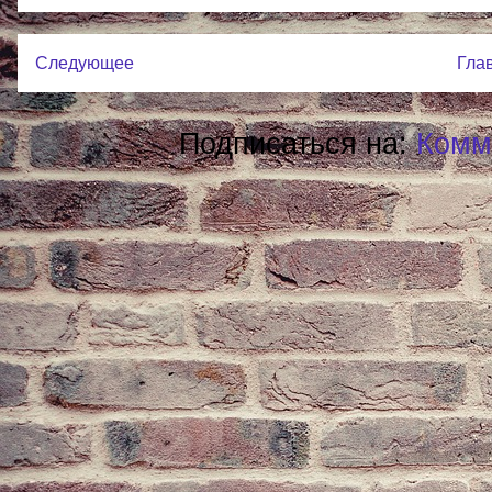
Следующее
Гла
Подписаться на:
Комм