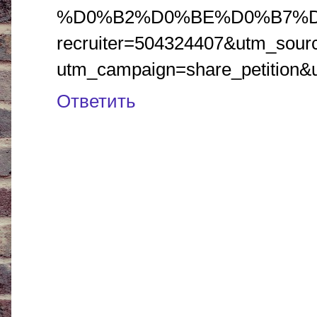
%D0%B2%D0%BE%D0%B7%D
recruiter=504324407&utm_sour
utm_campaign=share_petition&
Ответить