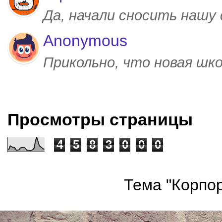
Да, начали сносить нашу
Anonymous
Прикольно, что новая шк
Просмотры страницы
4
5
8
3
0
0
0
Тема "Корпор