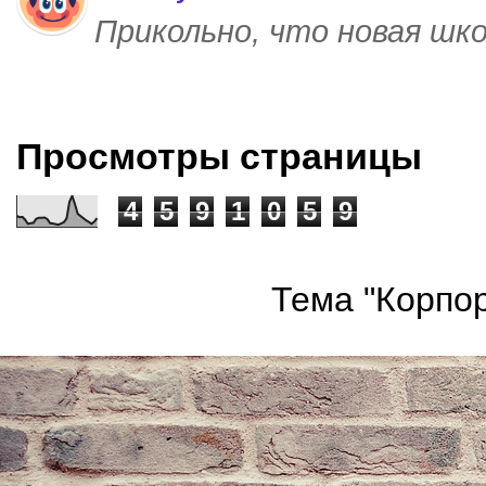
Прикольно, что новая шк
Просмотры страницы
4
5
9
1
0
5
9
Тема "Корпор