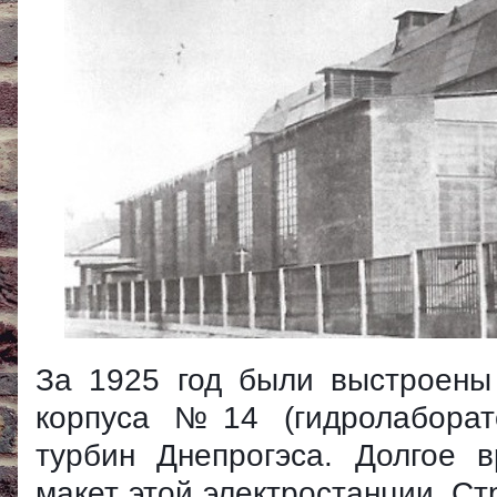
За 1925 год были выстроены
корпуса №14 (гидролаборато
турбин Днепрогэса. Долгое 
макет этой электростанции. С