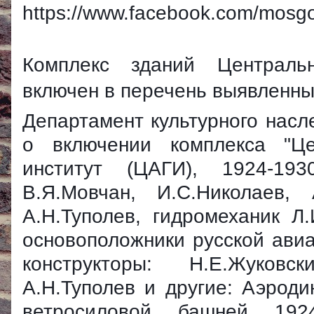
https://www.facebook.com/mosg
Комплекс зданий Центральн
включен в перечень выявленны
Департамент культурного насл
о включении комплекса "Це
институт (ЦАГИ), 1924-1930
В.Я.Мовчан, И.С.Николаев, 
А.Н.Туполев, гидромеханик Л.
основоположники русской ави
конструкторы: Н.Е.Жуковск
А.Н.Туполев и другие: Аэрод
ветросиловой башней 1924