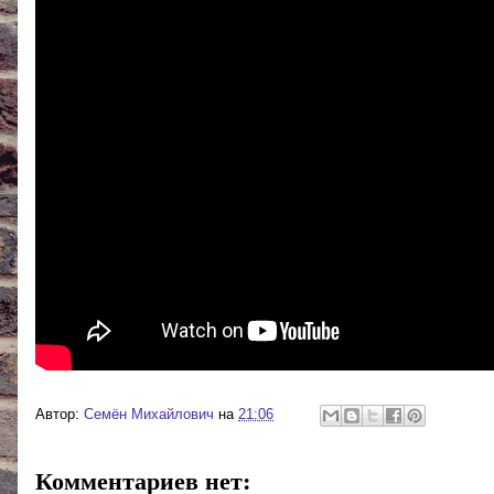
Автор:
Cемён Михайлович
на
21:06
Комментариев нет: