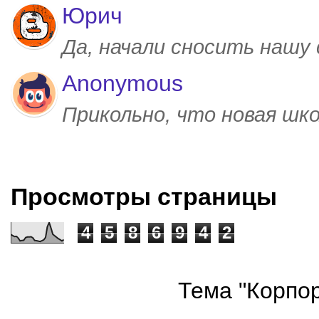
Юрич
Да, начали сносить нашу
Anonymous
Прикольно, что новая шк
Просмотры страницы
4
5
8
6
9
4
2
Тема "Корпор