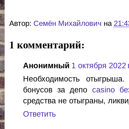
Автор:
Cемён Михайлович
на
21:4
1 комментарий:
Анонимный
1 октября 2022 г
Необходимость отыгрыша.
бонусов за депо
casino б
средства не отыграны, ликв
Ответить