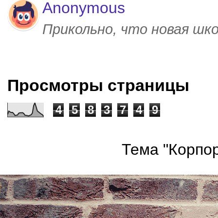
Anonymous
Прикольно, что новая шк
Просмотры страницы
4
5
8
3
7
4
9
Тема "Корпор