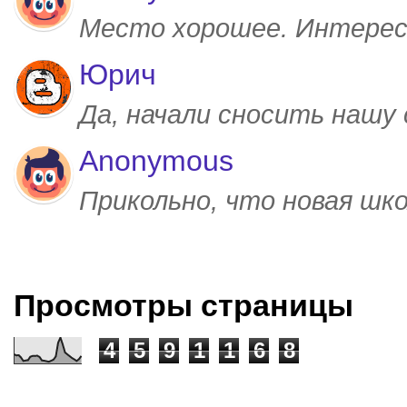
Место хорошее. Интерес
Юрич
Да, начали сносить нашу
Anonymous
Прикольно, что новая шк
Просмотры страницы
4
5
9
1
1
6
8