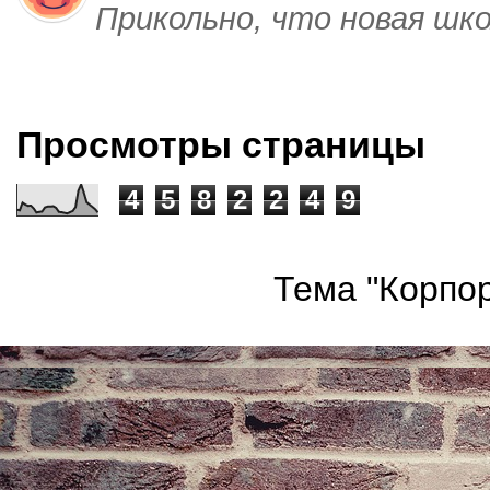
Прикольно, что новая шк
Просмотры страницы
4
5
8
2
2
4
9
Тема "Корпор