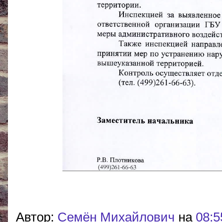
Автор:
Cемён Михайлович
на
08:5