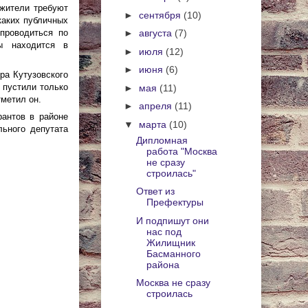
 жители требуют
►
сентября
(10)
каких публичных
проводиться по
►
августа
(7)
ы находится в
►
июля
(12)
►
июня
(6)
ра Кутузовского
 пустили только
►
мая
(11)
метил он.
►
апреля
(11)
антов в районе
▼
марта
(10)
льного депутата
Дипломная
работа "Москва
не сразу
строилась"
Ответ из
Префектуры
И подпишут они
нас под
Жилищник
Басманного
района
Москва не сразу
строилась