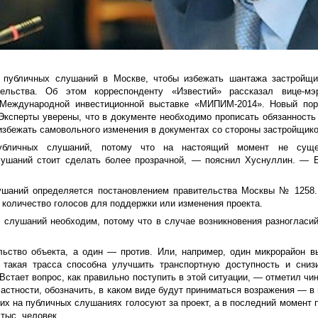
я публичных слушаний в Москве, чтобы избежать шантажа застройщи
тельства. Об этом корреспонденту «Известий» рассказал вице-м
 Международной инвестиционной выставке «МИПИМ-2014». Новый пор
ксперты уверены, что в документе необходимо прописать обязанность
избежать самовольного изменения в документах со стороны застройщико
убличных слушаний, потому что на настоящий момент не сущес
лушаний стоит сделать более прозрачной, — пояснил Хуснуллин. — 
ушаний определяется постановлением правительства Москвы № 1258.
 количество голосов для поддержки или изменения проекта.
слушаний необходим, потому что в случае возникновения разногласий
льство объекта, а один — против. Или, например, один микрорайон в
 такая трасса способна улучшить транспортную доступность и сниз
Встает вопрос, как правильно поступить в этой ситуации, — отметил чи
частности, обозначить, в каком виде будут приниматься возражения — в
их на публичных слушаниях голосуют за проект, а в последний момент 
тыс. человек.