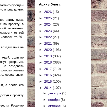
Архив блога
егламентирующем
но и ряд других
►
2026
(15)
►
2025
(21)
составить лишь
е по проекту, в
►
2024
(23)
ру общественных
►
2023
(44)
симости от той
 человек, то 50–
►
2022
(27)
►
2021
(59)
 воздействия на
►
2020
(193)
►
2019
(337)
 людей. Если не
огут прекратить
►
2018
(388)
ы не создавать
►
2017
(710)
 которых жители
ие, социальные,
►
2016
(324)
►
2015
(100)
кт, а после его
▼
2014
(107)
►
декабря
(5)
оступ к проекту
►
ноября
(8)
овести. Решение
►
октября
(5)