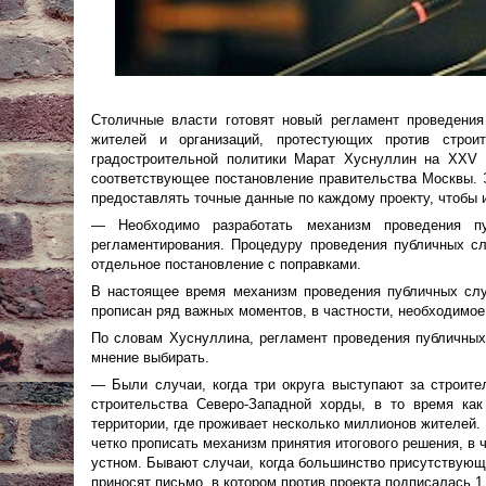
Столичные власти готовят новый регламент проведени
жителей и организаций, протестующих против строи
градостроительной политики Марат Хуснуллин на XXV
соответствующее постановление правительства Москвы. Э
предоставлять точные данные по каждому проекту, чтобы 
— Необходимо разработать механизм проведения п
регламентирования. Процедуру проведения публичных с
отдельное постановление с поправками.
В настоящее время механизм проведения публичных сл
прописан ряд важных моментов, в частности, необходимое
По словам Хуснуллина, регламент проведения публичных 
мнение выбирать.
— Были случаи, когда три округа выступают за строите
строительства Северо-Западной хорды, в то время как
территории, где проживает несколько миллионов жителей. 
четко прописать механизм принятия итогового решения, в 
устном. Бывают случаи, когда большинство присутствующ
приносят письмо, в котором против проекта подписалась 1 