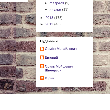
►
февраля
(9)
►
января
(13)
►
2013
(175)
►
2012
(46)
Будённый
Cемён Михайлович
Евгений
Сруль Мойшевич
Шнеерзон
Юрич