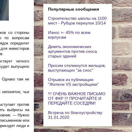
Популярные сообщения
Строительство школы на 1100
мест - Рубцов переулок 10/14
Износ +- 45% по всем
ков со стороны
корпусам
эр по вопросам
ядок определит
Девять экономических
 для инвесторов
аргументов против сноса
в.
старых зданий
твует четкого
Просим откликнутся жильцов,
Будет выпущено
выступающих "за снос"
 Однако там не
Отрывок из публикации
"Жители VS застройщики"
 непонятно, чье
!!! ОЧЕНЬ ВАЖНОЕ ПИСЬМО
ОТ ФКР !!! ПРОЧИТАЙТЕ И
ПЕРЕДАЙТЕ СОСЕДЯМ!
ыступает против
ить выбросы на
Встреча по благоустройству
новник. — Нужно
31.01.2020
 письменном или
приходят люди и