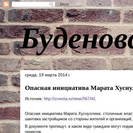
Буденов
среда, 19 марта 2014 г.
Опасная инициатива Марата Хусну
Источник:
http://izvestia.ru/news/567341
Опасная инициатива Марата Хуснуллина:
столичные влас
шантажа застройщиков со стороны жителей и организаций,
В документе пропишут, в каком виде граждане могут пода
проектов