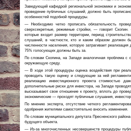
Заведующий кафедрой региональной экономики и эконом
проведение публичных слушаний, должно быть прописано 
особенностей подобной процедуры.
— Необходимо четко прописать обязательность прове
сверхсекретные, режимные стройки, — говорит Скопин.
которые входит размер территории, период строительств
слушаний, в частности, кто и каким образом должен б
численности населения, которую затрагивает реализация д
75% голосующих должны быть за.
По словам Скопина, на Западе аналогичная проблема с с
окружающую среду.
— В ходе этой процедуры оценка воздействия при реали
проводить такую оценку и следующие за ней регламент
реализацию инвестиционного проекта стоимостью д
дополнительные риски для инвестора, на Западе проводя
высказывают свое отношение к проекту, вплоть до прове
экономические — проходят публичные слушания, инвестор
По мнению эксперта, отсутствие четкого регламентиров
одобрения жителями самостоятельно вносить изменения.
По словам муниципального депутата Пресненского района 
будущего объекта.
— Из-за многочисленных несовершенств процедуры публ