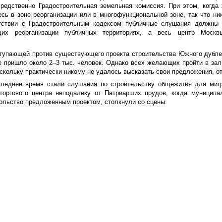
редственно Градостроительная земельная комиссия. При этом, когда
сь в зоне реорганизации или в многофункциональной зоне, так что ни
тствии с Градостроительным кодексом публичные слушания должны 
их реорганизации публичных территориях, а весь центр Москв
ступающей против существующего проекта строительства Южного дубле
не пришло около 2–3 тыс. человек. Однако всех желающих пройти в зал
кольку практически никому не удалось высказать свои предложения, от
леднее время стали слушания по строительству общежития для мигр
торгового центра неподалеку от Патриарших прудов, когда муниципа
ольство предложенным проектом, столкнули со сцены.