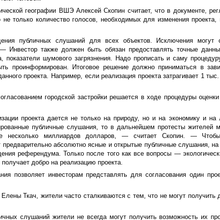
ической географии ВШЭ Алексей Скопин считает, что в документе, р
не только количество голосов, необходимых для изменения проекта, 
дения публичных слушаний для всех объектов. Исключения могут 
 — Инвестор также должен быть обязан предоставлять точные данны
а, показатели шумового загрязнения. Надо прописать и саму процеду
ыть проинформирован. Итоговое решение должно приниматься в зави
анного проекта. Например, если реализация проекта затрагивает 1 тыс.
огласованием городской застройки решается в ходе процедуры оценки
зации проекта дается не только на природу, но и на экономику и на
ированные публичные слушания, то в дальнейшем протесты жителей м
аже несколько миллиардов долларов, — считает Скопин. — Чтоб
т предварительно абсолютно ясные и открытые публичные слушания, на
дения референдума. Только после того как все вопросы — экологическ
 получает добро на реализацию проекта.
ания позволяет инвесторам представлять для согласования один прое
Елены Ткач, жители часто сталкиваются с тем, что не могут получить д
ичных слушаний жители не всегда могут получить возможность их пр