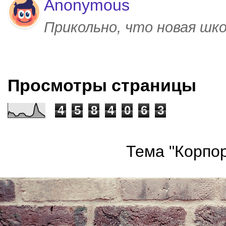
Anonymous
Прикольно, что новая шк
Просмотры страницы
4
5
8
4
0
6
3
Тема "Корпор