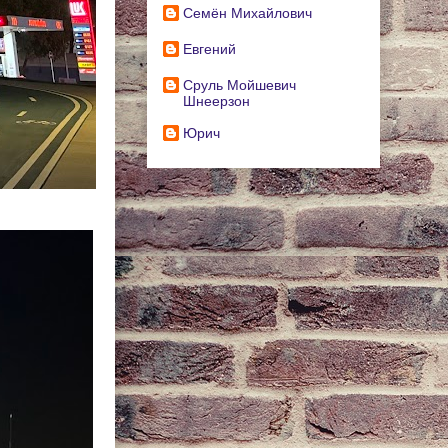
Cемён Михайлович
Евгений
Сруль Мойшевич
Шнеерзон
Юрич