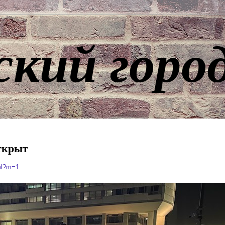
ский горо
ткрыт
tml?m=1