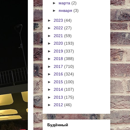
►
марта
(2)
►
января
(3)
►
2023
(44)
►
2022
(27)
►
2021
(59)
►
2020
(193)
►
2019
(337)
►
2018
(388)
►
2017
(710)
►
2016
(324)
►
2015
(100)
►
2014
(107)
►
2013
(175)
►
2012
(46)
Будённый