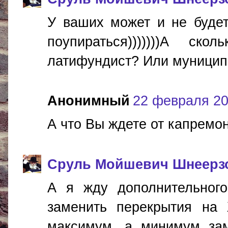
У ваших может и не будет
поупираться)))))))А с
латифундист? Или муници
Анонимный
22 февраля 201
А что Вы ждете от капрем
Сруль Мойшевич Шнеерз
А я жду дополнительного
заменить перекрытия на
максимум, а минимум за