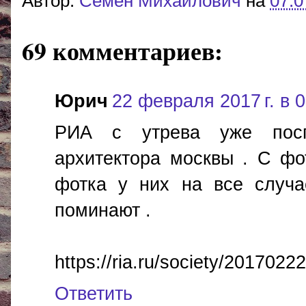
Автор:
Cемён Михайлович
на
07:0
69 комментариев:
Юрич
22 февраля 2017 г. в 
РИА с утрева уже посп
архитектора москвы . С фо
фотка у них на все случ
поминают .
https://ria.ru/society/201702
Ответить