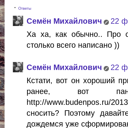
Ответы
Cемён Михайлович
22 ф
Ха ха, как обычно.. Про
столько всего написано ))
Cемён Михайлович
22 ф
Кстати, вот он хороший пр
ранее, вот па
http://www.budenpos.ru/201
сносить? Поэтому давайт
дождемся уже сформированн