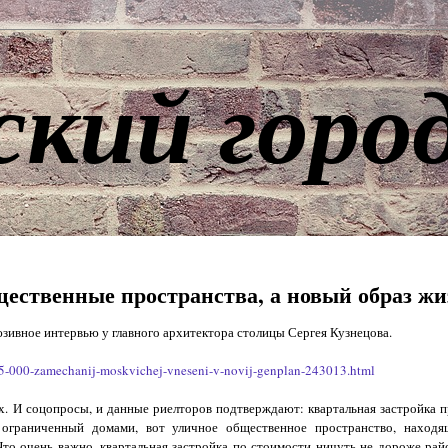
ский горо
щественные пространства, а новый образ жи
ивное интервью у главного архитектора столицы Сергея Кузнецова.
75-000-zamechanij-moskvichej-vneseni-v-novij-genplan-243013.html
х. И соцопросы, и данные риелторов подтверждают: квартальная застройка п
 ограниченный домами, вот уличное общественное пространство, находя
 Что очень важно, квартальная застройка по стоимости ничуть не дороже рай