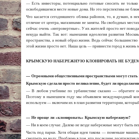
— Есть инвесторы, потенциально готовые сносить не только
освободившемся месте новые дома. Но это перспектива не ближ
Что касается сегодняшнего облика районов, то, я думаю, в н
отличие от центра, магазинами не заняты. На свободных мест
сейчас очень «интровертные». У их жителей просто нет повода
некуда выйти. Так вот: нынешняя идеология развития Москв
пространства, а новый образ жизни. Ведь сейчас большинство 
этой жизни просто нет.
Наша цель — привнести город в жизнь м
КРЫМСКУЮ НАБЕРЕЖНУЮ КЛОНИРОВАТЬ НЕ БУДЕ
—
Огромными общественными пространствами могут стать
Крымскую сделали просто великолепно, будет ли продолжен
— В любом учебнике по урбанистике сказано — обратите ос
Поэтому в нынешнем году мы объявляем международный кон
используем — включим их в план развития территории, который
—
Не проще ли
«
клонировать
»
Крымскую набережную?
— Ни в коем случае. Далеко не везде набережные могут быть п
Часть под парки. Хотя общая идея такова — поменьше машин, 
смотреть на воду. Проблема в том, что последние десятилетия г