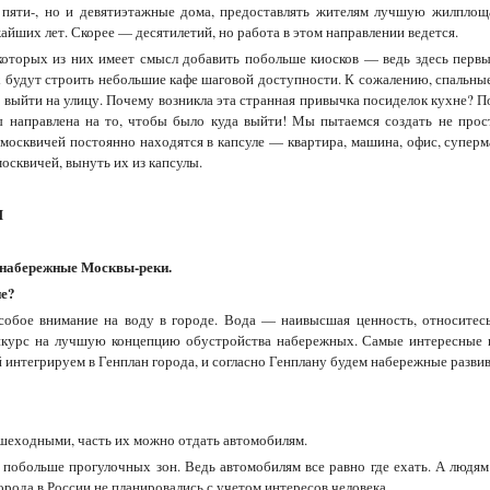
 пяти-, но и девятиэтажные дома, предоставлять жителям лучшую жилплощ
айших лет. Скорее — десятилетий, но работа в этом направлении ведется.
екоторых из них имеет смысл добавить побольше киосков — ведь здесь первы
ах будут строить небольшие кафе шаговой доступности. К сожалению, спальн
 выйти на улицу. Почему возникла эта странная привычка посиделок кухне? 
ы направлена на то, чтобы было куда выйти! Мы пытаемся создать не про
москвичей постоянно находятся в капсуле — квартира, машина, офис, суперм
осквичей, вынуть их из капсулы.
М
 набережные Москвы-реки.
ие?
обое внимание на воду в городе. Вода — наивысшая ценность, относитесь
курс на лучшую концепцию обустройства набережных. Самые интересные и
 интегрируем в Генплан города, и согласно Генплану будем набережные развив
ешеходными, часть их можно отдать автомобилям.
побольше прогулочных зон. Ведь автомобилям все равно где ехать. А людям 
орода в России не планировались с учетом интересов человека.