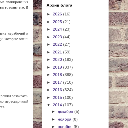
ема планирования
Архив блога
вы готовит его. В
►
2026
(16)
►
2025
(21)
►
2024
(23)
мент нерабочий и
►
2023
(44)
щи, которые очень
►
2022
(27)
►
2021
(59)
►
2020
(193)
►
2019
(337)
►
2018
(388)
►
2017
(710)
►
2016
(324)
 решил развивать.
►
2015
(100)
ртно-пересадочный
▼
2014
(107)
ся.
►
декабря
(5)
►
ноября
(8)
►
октября
(5)