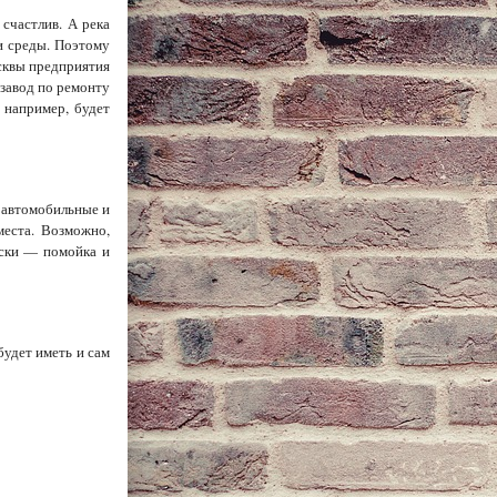
счастлив. А река
 и среды. Поэтому
осквы предприятия
завод по ремонту
 например, будет
а автомобильные и
еста. Возможно,
ески — помойка и
будет иметь и сам