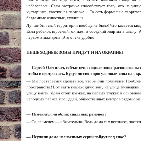
небезопасен. Сама застройка способствует тому, что на ули
кустарника, хаотичная парковка… То есть формально территор
бездомные животные, хулиганы.
Лучше бы такой территории вообще не было! Что касается квар
Если ребенок взрослый, он идет в соседний квартал в школу.
первом этаже дома. Это очень удобно.
ПЕШЕХОДНЫЕ ЗОНЫ ПРИДУТ И НА ОКРАИНЫ
—
Сергей Олегович, сейчас пешеходные зоны расположены в о
чтобы в центр ехать. Будут ли свои прогулочные зоны на ок
— Мы постараемся сделать все, чтобы они появились. Проблем
пространства! Вот взять пешеходную зону на улице Кузнецкий
улицу найти. Дома стоят кое-как, на первых этажах в основно
народных парков, площадей, общественных центров рядом с ме
—
Изменится ли облик спальных районов?
— Со временем — обязательно. Ведь дома там ветшают, постепе
—
Неужели дома несносимых серий пойдут под снос?