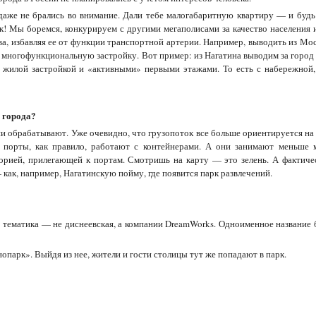
 даже не брались во внимание. Дали тебе малогабаритную квартиру — и будь 
ек! Мы боремся, конкурируем с другими мегаполисами за качество населения
ва, избавляя ее от функции транспортной артерии. Например, выводить из М
 многофункциональную застройку. Вот пример: из Нагатина выводим за город 
с жилой застройкой и «активными» первыми этажами. То есть с набережной,
з города?
ни обрабатывают. Уже очевидно, что грузопоток все больше ориентируется н
порты, как правило, работают с контейнерами. А они занимают меньше м
торией, прилегающей к портам. Смотришь на карту — это зелень. А фактич
как, например, Нагатинскую пойму, где появится парк развлечений.
 тематика — не диснеевская, а компании DreamWorks. Одноименное название 
опарк». Выйдя из нее, жители и гости столицы тут же попадают в парк.