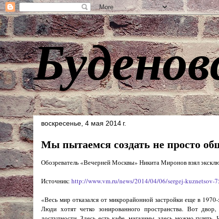
Буденов
воскресенье, 4 мая 2014 г.
Мы пытаемся создать не просто об
Обозреватель «Вечерней Москвы» Никита Миронов взял эксклюз
Источник:
http://www.vm.ru/news/2014/04/06/sergej-kuznetsov-
«Весь мир отказался от микрорайонной застройки еще в 1970-
Люди хотят четко зонированного пространства. Вот двор,
доступности. Здесь есть кафе, магазины, здесь можно гулять.