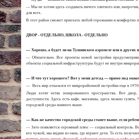
— Мы не хотим здесь создавать ничего элитного или, напротив
для всех.
В этот район сможет приехать любой горожанин и комфортно пр
ДВОР - ОТДЕЛЬНО, ШКОЛА - ОТДЕЛЬНО
—
Хорошо, а будет ли на Тушинском аэрополе или в других
— Обязательно. Все проекты новой застройки предусматрива
объекты социальной инфраструктуры будут не внутри микрорай
—
И что тут хорошего? Вот у меня детсад — прямо под окна
— Весь мир отказался от микрорайонной застройки еще в 1970-
Люди хотят четко зонированного пространства. Вот двор,
доступности. Здесь есть кафе, магазины, здесь можно гулять.
городской среды намного выше.
—
Как же качество городской среды станет выше, если ребен
— Зато появляется огромный плюс — социальный контроль. Вот 
кто чужой, мы видим из окна, где играют дети. То есть получае
гуляют люди, много фонарей, работают магазины и кафе на 