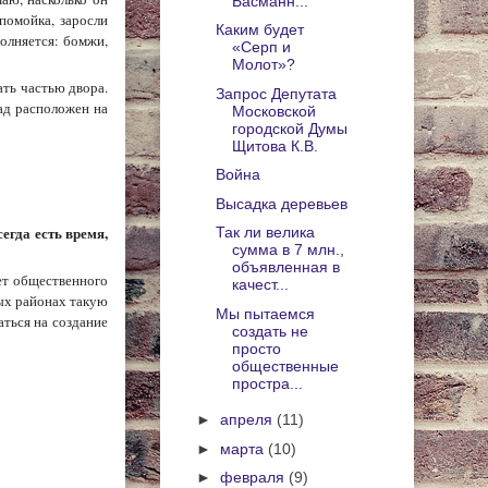
Басманн...
помойка, заросли
Каким будет
олняется: бомжи,
«Серп и
Молот»?
ать частью двора.
Запрос Депутата
ад расположен на
Московской
городской Думы
Щитова К.В.
Война
Высадка деревьев
егда есть время,
Так ли велика
сумма в 7 млн.,
объявленная в
ет общественного
качест...
ых районах такую
Мы пытаемся
аться на создание
создать не
просто
общественные
простра...
►
апреля
(11)
►
марта
(10)
►
февраля
(9)