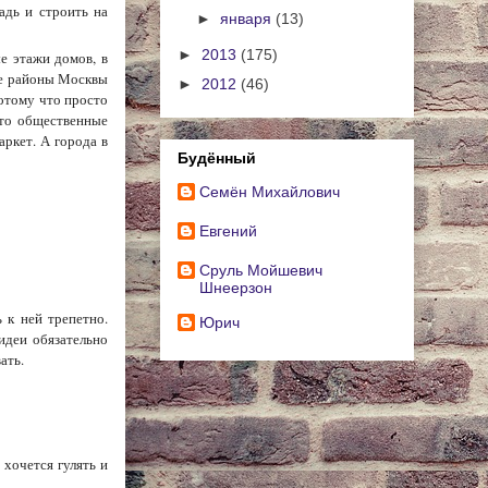
адь и строить на
►
января
(13)
►
2013
(175)
е этажи домов, в
ые районы Москвы
►
2012
(46)
Потому что просто
сто общественные
аркет. А города в
Будённый
Cемён Михайлович
Евгений
Сруль Мойшевич
Шнеерзон
 к ней трепетно.
Юрич
деи обязательно
ать.
хочется гулять и