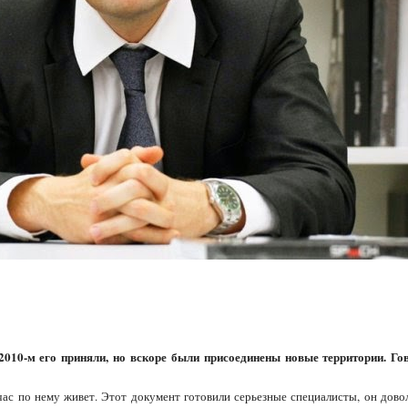
2010-м его приняли, но вскоре были присоединены новые территории. Го
час по нему живет. Этот документ готовили серьезные специалисты, он дово