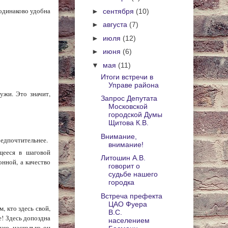
 одинаково удобна
►
сентября
(10)
►
августа
(7)
►
июля
(12)
►
июня
(6)
▼
мая
(11)
Итоги встречи в
Управе района
ужи. Это значит,
Запрос Депутата
Московской
городской Думы
Щитова К.В.
Внимание,
редпочтительнее.
внимание!
щееся в шаговой
Литошин А.В.
онной, а качество
говорит о
судьбе нашего
городка
Встреча префекта
ЦАО Фуера
, кто здесь свой,
В.С.
е! Здесь допоздна
населением
аю, насколько он