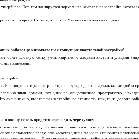
, ущербного. Нет, там планируется нормальная комфортная застройка, которая
овести там время. Скажем, на берегу Москвы-реки или на стадионе.
 новых районах реализовываться концепция квартальной застройки?
ют более плотную сетку улиц, кварталы с дворами внутри и улицами снар
она, а вынесены.
ми.
Удобно.
х. И соцопросы, и данные риелторов подтверждают: квартальная застройка п
 ограниченный домами, вот уличное общественное пространство, находя
 Что очень важно, квартальная застройка по стоимости ничуть не дороже рай
ка в школу теперь придется переводить через улицу!
наш двор, он закрыт для сквозного транзитного прохода, мы четко понимаем
м более безопасную среду. Что касается улицы, то и она становится безопасне
первых этажах домов… Я сам вырос в «спальном» районе и прекрасно поним