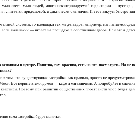
це мало света, мало людей, много неконтролируемой территории — пустырь, 
ия считается придомовой, а фактически она ничья. И этот вакуум быстро зап
тальной системы, то площадки тех же детсадов, например, мы пытаемся сдел
 А если маленький — играет на площадке в собственном дворе. При этом детс
сновном в центре. Понятно, там красиво, есть на что посмотреть. Но не вс
раинах?
а в том, что существующая застройка, как правило, просто не предусматрива
 Мост. Все первые этажи домов — кафе и магазинчики. А попробуйте в спальн
м квартиры. Поэтому при развитии общественных пространств упор будет дел
тро.
нно сама застройка будет меняться.