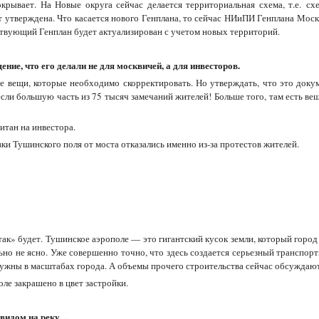
рывает. На Новые округа сейчас делается территориальная схема, т.е. сх
т утверждена. Что касается нового Генплана, то сейчас НИиПИ Генплана Моск
йствующий Генплан будет актуализирован с учетом новых территорий.
ие, что его делали не для москвичей, а для инвесторов.
рые вещи, которые необходимо скорректировать. Но утверждать, что это доку
если большую часть из 75 тысяч замечаний жителей! Больше того, там есть ве
итан на инвестора.
вки Тушинского поля от моста отказались именно из-за протестов жителей.
так» будет. Тушинское аэрополе — это гигантский кусок земли, который город
ельно не ясно. Уже совершенно точно, что здесь создается серьезный транспо
 нужны в масштабах города. А объемы прочего строительства сейчас обсуждают
оле закрашено в цвет застройки.
 видом на реку…