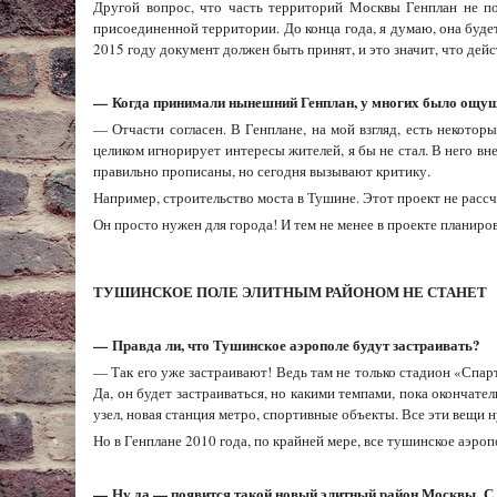
Другой вопрос, что часть территорий Москвы Генплан не пок
присоединенной территории. До конца года, я думаю, она буде
2015 году документ должен быть принят, и это значит, что де
—
Когда принимали нынешний Генплан, у многих было ощущен
— Отчасти согласен. В Генплане, на мой взгляд, есть некото
целиком игнорирует интересы жителей, я бы не стал. В него вн
правильно прописаны, но сегодня вызывают критику.
Например, строительство моста в Тушине. Этот проект не рассч
Он просто нужен для города! И тем не менее в проекте планиро
ТУШИНСКОЕ ПОЛЕ ЭЛИТНЫМ РАЙОНОМ НЕ СТАНЕТ
—
Правда ли, что Тушинское аэрополе будут застраивать?
— Так его уже застраивают! Ведь там не только стадион «Спар
Да, он будет застраиваться, но какими темпами, пока окончат
узел, новая станция метро, спортивные объекты. Все эти вещи
Но в Генплане 2010 года, по крайней мере, все тушинское аэроп
—
Ну да — появится такой новый элитный район Москвы.
С