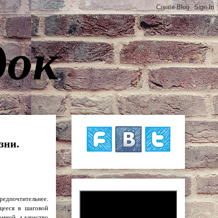
док
зни.
редпочтительнее.
щееся в шаговой
онной, а качество