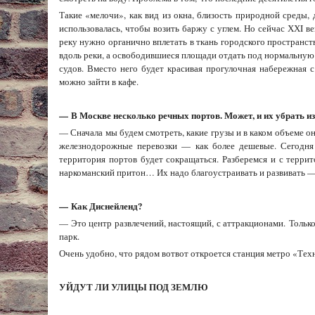
Такие «мелочи», как вид из окна, близость природной среды,
использовалась, чтобы возить баржу с углем. Но сейчас ХХI в
реку нужно органично вплетать в ткань городского пространст
вдоль реки, а освободившиеся площади отдать под нормальную
судов. Вместо него будет красивая прогулочная набережная 
можно зайти в кафе.
—
В Москве несколько речных портов. Может, и их убрать и
— Сначала мы будем смотреть, какие грузы и в каком объеме о
железнодорожные перевозки — как более дешевые. Сегодня 
территория портов будет сокращаться. Разберемся и с терри
наркоманский притон… Их надо благоустраивать и развивать — 
—
Как Диснейленд?
— Это центр развлечений, настоящий, с аттракционами. Только
парк.
Очень удобно, что рядом вотвот откроется станция метро «Техн
УЙДУТ ЛИ УЛИЦЫ ПОД ЗЕМЛЮ